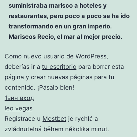
suministraba marisco a hoteles y
restaurantes, pero poco a poco se ha ido
transformando en un gran imperio.
Mariscos Recio, el mar al mejor precio.
Como nuevo usuario de WordPress,
deberías ir a
tu escritorio
para borrar esta
página y crear nuevas páginas para tu
contenido. ¡Pásalo bien!
1вин вход
leo vegas
Registrace u
Mostbet
je rychlá a
zvládnutelná během několika minut.