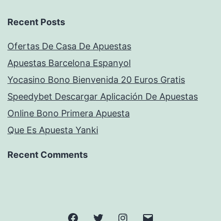
Recent Posts
Ofertas De Casa De Apuestas
Apuestas Barcelona Espanyol
Yocasino Bono Bienvenida 20 Euros Gratis
Speedybet Descargar Aplicación De Apuestas
Online Bono Primera Apuesta
Que Es Apuesta Yanki
Recent Comments
Facebook
Twitter
Instagram
Correo