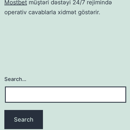
Mostbet
müştəri dəstəyi 24/7 rejimində
operativ cavablarla xidmət göstərir.
Search…