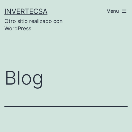
Skip
INVERTECSA
Menu
to
Otro sitio realizado con
content
WordPress
Blog