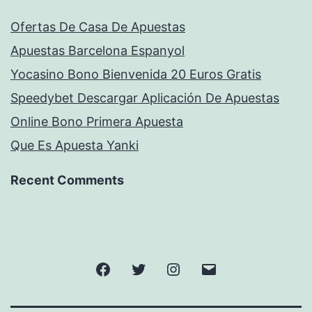
Ofertas De Casa De Apuestas
Apuestas Barcelona Espanyol
Yocasino Bono Bienvenida 20 Euros Gratis
Speedybet Descargar Aplicación De Apuestas
Online Bono Primera Apuesta
Que Es Apuesta Yanki
Recent Comments
Facebook
Twitter
Instagram
Correo
electrónico