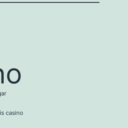
no
gar
is casino