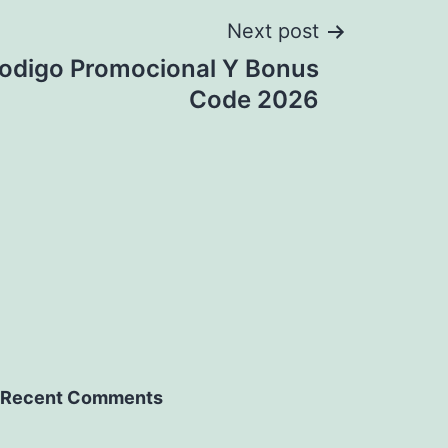
Next post
Codigo Promocional Y Bonus
Code 2026
Recent Comments