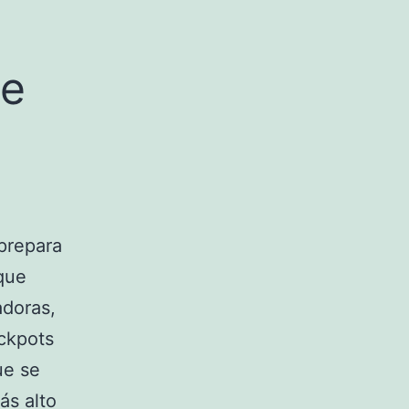
de
 prepara
que
adoras,
ckpots
ue se
ás alto