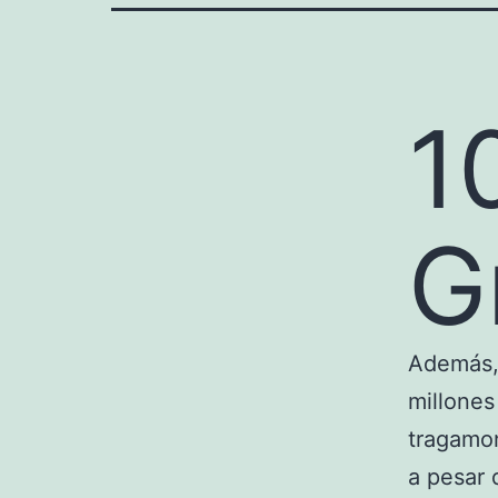
1
G
Además, 
millones
tragamon
a pesar 