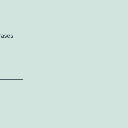
rases