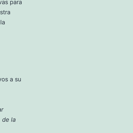
vas para
stra
la
yos a su
ar
 de la