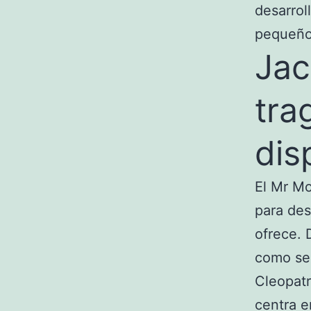
desarrol
pequeño
Jac
tra
dis
El Mr Mo
para de
ofrece. 
como se 
Cleopatr
centra e