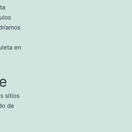
ta
ulos
ndríamos
uleta en
ne
s sitios
do de