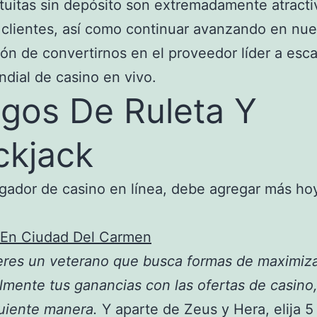
tuitas sin depósito son extremadamente atracti
 clientes, así como continuar avanzando en nue
ión de convertirnos en el proveedor líder a esca
dial de casino en vivo.
gos De Ruleta Y
ckjack
ador de casino en línea, debe agregar más ho
 En Ciudad Del Carmen
eres un veterano que busca formas de maximiz
lmente tus ganancias con las ofertas de casino,
uiente manera.
Y aparte de Zeus y Hera, elija 5