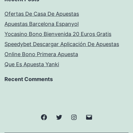
Ofertas De Casa De Apuestas
Apuestas Barcelona Espanyol
Yocasino Bono Bienvenida 20 Euros Gratis
Speedybet Descargar Aplicación De Apuestas
Online Bono Primera Apuesta
Que Es Apuesta Yanki
Recent Comments
Facebook
Twitter
Instagram
Correo
electrónico