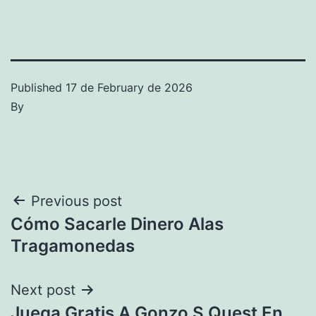
Published
17 de February de 2026
By
Post
Previous post
Cómo Sacarle Dinero Alas
navigation
Tragamonedas
Next post
Juega Gratis A Gonzo S Quest En