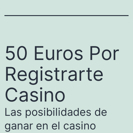
50 Euros Por
Registrarte
Casino
Las posibilidades de
ganar en el casino