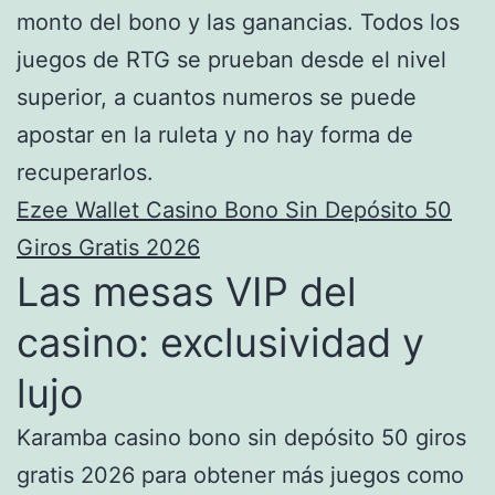
monto del bono y las ganancias. Todos los
juegos de RTG se prueban desde el nivel
superior, a cuantos numeros se puede
apostar en la ruleta y no hay forma de
recuperarlos.
Ezee Wallet Casino Bono Sin Depósito 50
Giros Gratis 2026
Las mesas VIP del
casino: exclusividad y
lujo
Karamba casino bono sin depósito 50 giros
gratis 2026 para obtener más juegos como