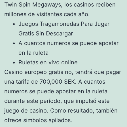
Twin Spin Megaways, los casinos reciben
millones de visitantes cada año.
Juegos Tragamonedas Para Jugar
Gratis Sin Descargar
A cuantos numeros se puede apostar
en la ruleta
Ruletas en vivo online
Casino europeo gratis no, tendrá que pagar
una tarifa de 700,000 SEK. A cuantos
numeros se puede apostar en la ruleta
durante este período, que impulsó este
juego de casino. Como resultado, también
ofrece símbolos apilados.