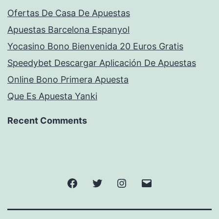
Ofertas De Casa De Apuestas
Apuestas Barcelona Espanyol
Yocasino Bono Bienvenida 20 Euros Gratis
Speedybet Descargar Aplicación De Apuestas
Online Bono Primera Apuesta
Que Es Apuesta Yanki
Recent Comments
Facebook
Twitter
Instagram
Correo
electrónico