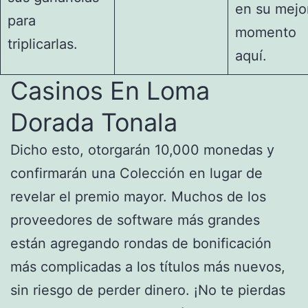
en su mejo
para
momento
triplicarlas.
aquí.
Casinos En Loma
Dorada Tonala
Dicho esto, otorgarán 10,000 monedas y
confirmarán una Colección en lugar de
revelar el premio mayor. Muchos de los
proveedores de software más grandes
están agregando rondas de bonificación
más complicadas a los títulos más nuevos,
sin riesgo de perder dinero. ¡No te pierdas