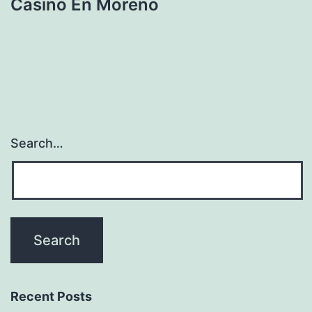
Casino En Moreno
Search…
Recent Posts