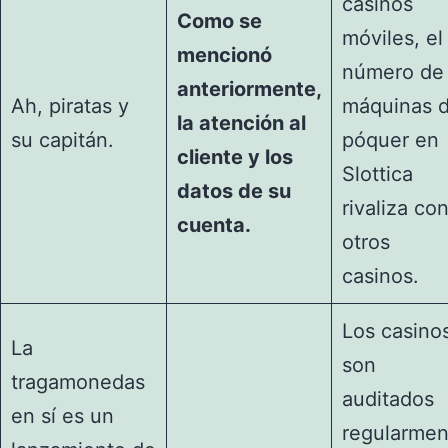
casinos
Como se
móviles, el
mencionó
número de
anteriormente,
Ah, piratas y
máquinas 
la atención al
su capitán.
póquer en
cliente y los
Slottica
datos de su
rivaliza co
cuenta.
otros
casinos.
Los casino
La
son
tragamonedas
auditados
en sí es un
regularmen