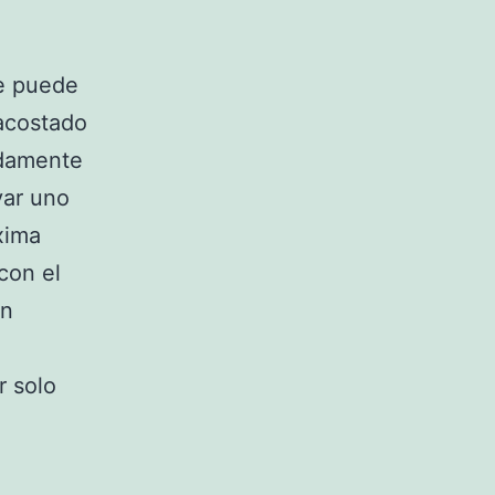
ue puede
 acostado
idamente
var uno
xima
con el
un
r solo