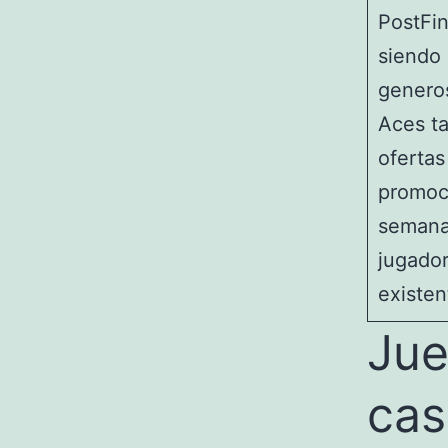
PostFi
siendo
genero
Aces t
ofertas
promoc
semana
jugado
existen
Jue
cas