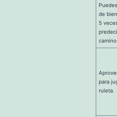
Puedes
de bie
5 veces
predeci
camino 
Aprove
para ju
ruleta.