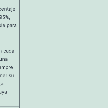
centaje
 95%,
ble para
en cada
 una
iempre
ner su
su
aya