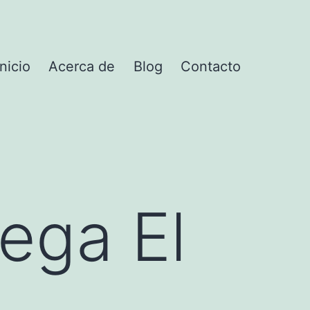
Inicio
Acerca de
Blog
Contacto
ega El