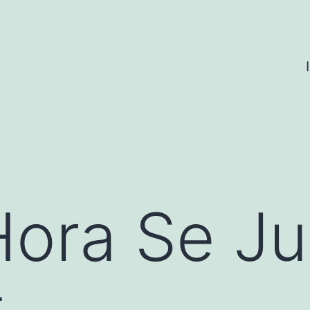
ora Se Ju
t