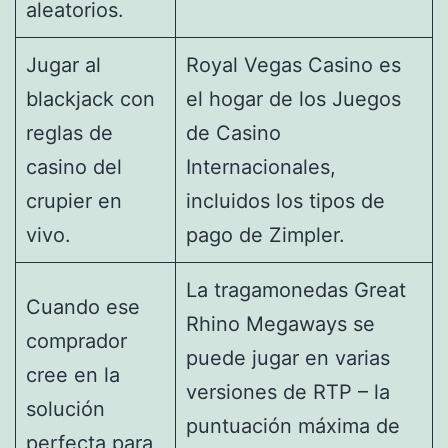
aleatorios.
Jugar al
Royal Vegas Casino es
blackjack con
el hogar de los Juegos
reglas de
de Casino
casino del
Internacionales,
crupier en
incluidos los tipos de
vivo.
pago de Zimpler.
La tragamonedas Great
Cuando ese
Rhino Megaways se
comprador
puede jugar en varias
cree en la
versiones de RTP – la
solución
puntuación máxima de
perfecta para