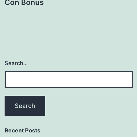
Con Bonus
Search…
Recent Posts