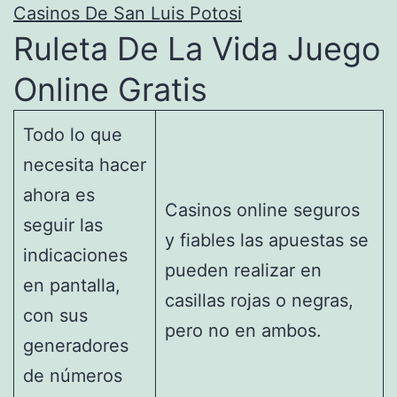
Casinos De San Luis Potosi
Ruleta De La Vida Juego
Online Gratis
Todo lo que
necesita hacer
ahora es
Casinos online seguros
seguir las
y fiables las apuestas se
indicaciones
pueden realizar en
en pantalla,
casillas rojas o negras,
con sus
pero no en ambos.
generadores
de números