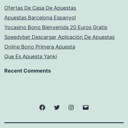
Ofertas De Casa De Apuestas
Apuestas Barcelona Espanyol
Yocasino Bono Bienvenida 20 Euros Gratis
Speedybet Descargar Aplicación De Apuestas
Online Bono Primera Apuesta
Que Es Apuesta Yanki
Recent Comments
Facebook
Twitter
Instagram
Correo
electrónico