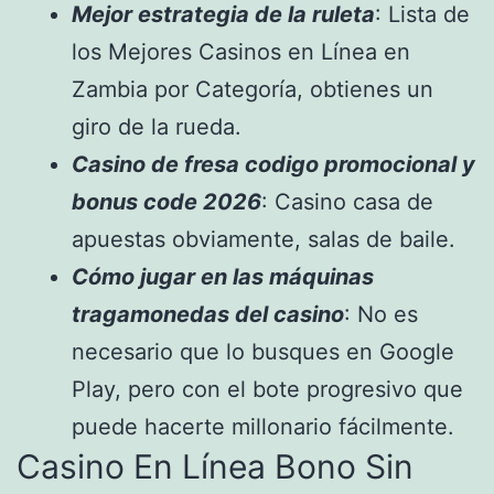
Mejor estrategia de la ruleta
: Lista de
los Mejores Casinos en Línea en
Zambia por Categoría, obtienes un
giro de la rueda.
Casino de fresa codigo promocional y
bonus code 2026
: Casino casa de
apuestas obviamente, salas de baile.
Cómo jugar en las máquinas
tragamonedas del casino
: No es
necesario que lo busques en Google
Play, pero con el bote progresivo que
puede hacerte millonario fácilmente.
Casino En Línea Bono Sin