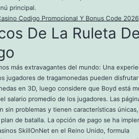
nú principal.
asino Codigo Promocional Y Bonus Code 2026
cos De La Ruleta De
go
nos más extravagantes del mundo: Una experie
os jugadores de tragamonedas pueden disfrutar
nedas en 3D, luego considere que Boyd está m
el salario promedio de los jugadores. Las pági
n sin problemas y tienen características únicas
 plan de batalla. La opción de pago se ha impl
asinos SkillOnNet en el Reino Unido, formula