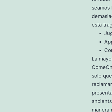
seamos 
demasiad
esta tra
Jug
Ap
Co
La mayor
ComeOn 
solo que
reclamar
presenta
ancients
manera n