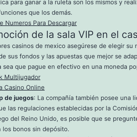
ca para ganar a la ruleta son los mismos y reali
funciones que los demás.
De Numeros Para Descargar
oción de la sala VIP en el ca
res casinos de mexico asegúrese de elegir su
de sus fondos y las apuestas que mejor se adap
ya sea que pague en efectivo en una moneda po
k Multijugador
a Casino Online
p de juegos
: La compañía también posee una li
ue las regulaciones establecidas por la Comisió
go del Reino Unido, es posible que se pregunt
 los bonos sin depósito.