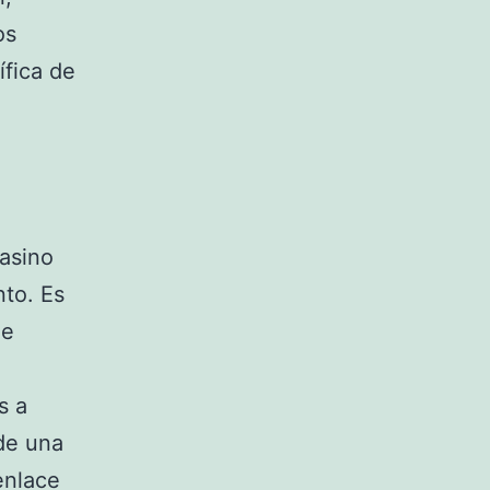
os
ífica de
casino
to. Es
de
s a
de una
enlace