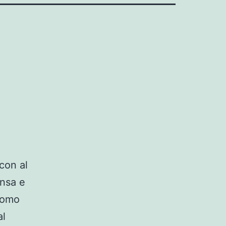
con al
ensa e
como
al