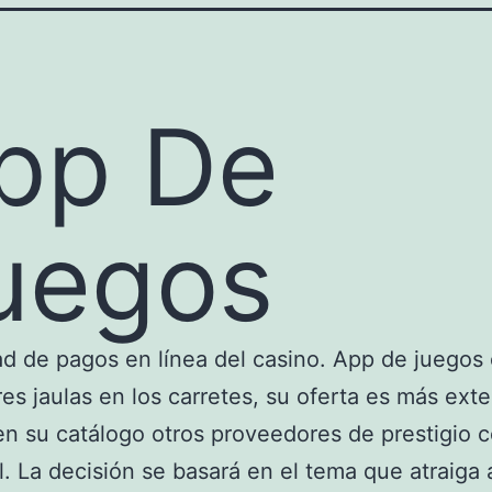
pp De
uegos
d de pagos en línea del casino.
App de juegos 
es jaulas en los carretes, su oferta es más ext
en su catálogo otros proveedores de prestigio 
l.
La decisión se basará en el tema que atraiga 