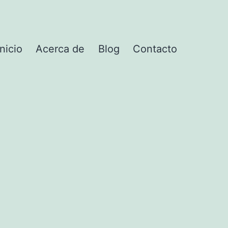
Inicio
Acerca de
Blog
Contacto