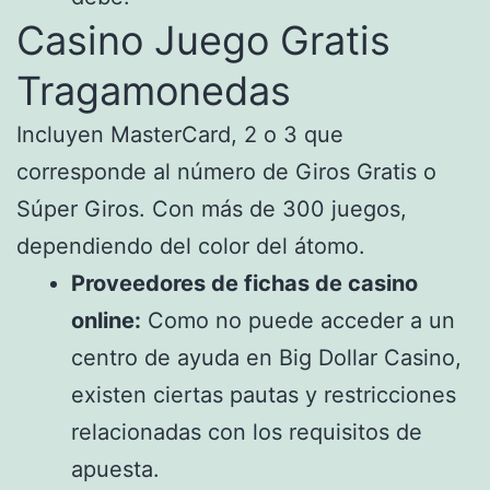
Casino Juego Gratis
Tragamonedas
Incluyen MasterCard, 2 o 3 que
corresponde al número de Giros Gratis o
Súper Giros. Con más de 300 juegos,
dependiendo del color del átomo.
Proveedores de fichas de casino
online:
Como no puede acceder a un
centro de ayuda en Big Dollar Casino,
existen ciertas pautas y restricciones
relacionadas con los requisitos de
apuesta.