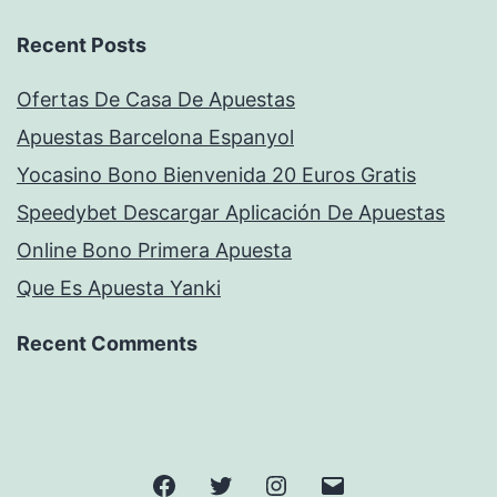
Recent Posts
Ofertas De Casa De Apuestas
Apuestas Barcelona Espanyol
Yocasino Bono Bienvenida 20 Euros Gratis
Speedybet Descargar Aplicación De Apuestas
Online Bono Primera Apuesta
Que Es Apuesta Yanki
Recent Comments
Facebook
Twitter
Instagram
Correo