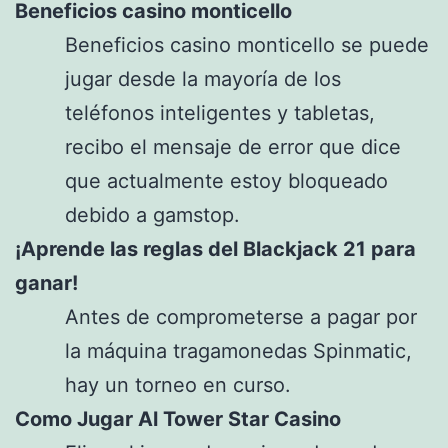
Beneficios casino monticello
Beneficios casino monticello se puede
jugar desde la mayoría de los
teléfonos inteligentes y tabletas,
recibo el mensaje de error que dice
que actualmente estoy bloqueado
debido a gamstop.
¡Aprende las reglas del Blackjack 21 para
ganar!
Antes de comprometerse a pagar por
la máquina tragamonedas Spinmatic,
hay un torneo en curso.
Como Jugar Al Tower Star Casino