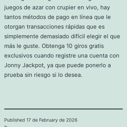
juegos de azar con crupier en vivo, hay
tantos métodos de pago en línea que le
otorgan transacciones rápidas que es
simplemente demasiado difícil elegir el que
más le guste. Obtenga 10 giros gratis
exclusivos cuando registre una cuenta con
Jonny Jackpot, ya que puede ponerlo a
prueba sin riesgo si lo desea.
Published
17 de February de 2026