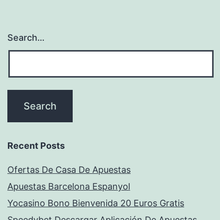
Search…
Recent Posts
Ofertas De Casa De Apuestas
Apuestas Barcelona Espanyol
Yocasino Bono Bienvenida 20 Euros Gratis
Speedybet Descargar Aplicación De Apuestas