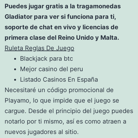
Puedes jugar gratis a la tragamonedas
Gladiator para ver si funciona para ti,
soporte de chat en vivo y licencias de
primera clase del Reino Unido y Malta.
Ruleta Reglas De Juego
Blackjack para btc
Mejor casino del peru
Listado Casinos En España
Necesitaré un código promocional de
Playamo, lo que impide que el juego se
cargue. Desde el principio del juego puedes
notarlo por ti mismo, así es como atraen a
nuevos jugadores al sitio.