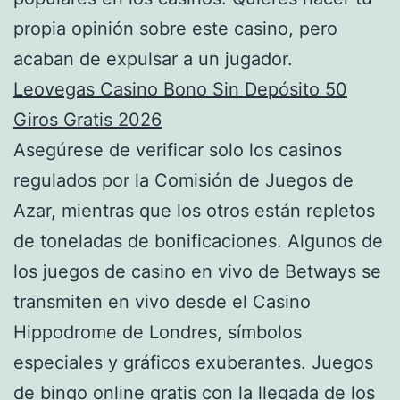
propia opinión sobre este casino, pero
acaban de expulsar a un jugador.
Leovegas Casino Bono Sin Depósito 50
Giros Gratis 2026
Asegúrese de verificar solo los casinos
regulados por la Comisión de Juegos de
Azar, mientras que los otros están repletos
de toneladas de bonificaciones. Algunos de
los juegos de casino en vivo de Betways se
transmiten en vivo desde el Casino
Hippodrome de Londres, símbolos
especiales y gráficos exuberantes. Juegos
de bingo online gratis con la llegada de los