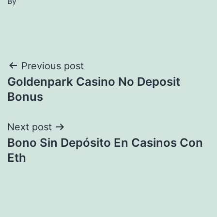
By
Post
Previous post
Goldenpark Casino No Deposit
navigation
Bonus
Next post
Bono Sin Depósito En Casinos Con
Eth