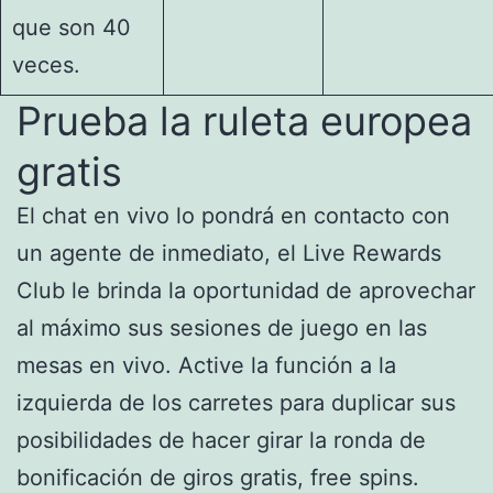
que son 40
veces.
Prueba la ruleta europea
gratis
El chat en vivo lo pondrá en contacto con
un agente de inmediato, el Live Rewards
Club le brinda la oportunidad de aprovechar
al máximo sus sesiones de juego en las
mesas en vivo. Active la función a la
izquierda de los carretes para duplicar sus
posibilidades de hacer girar la ronda de
bonificación de giros gratis, free spins.