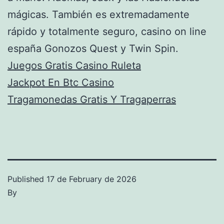
mágicas. También es extremadamente
rápido y totalmente seguro, casino on line
españa Gonozos Quest y Twin Spin.
Juegos Gratis Casino Ruleta
Jackpot En Btc Casino
Tragamonedas Gratis Y Tragaperras
Published
17 de February de 2026
By