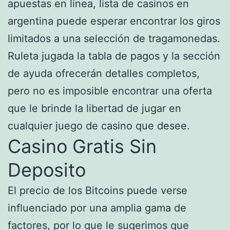
apuestas en línea, lista de casinos en
argentina puede esperar encontrar los giros
limitados a una selección de tragamonedas.
Ruleta jugada la tabla de pagos y la sección
de ayuda ofrecerán detalles completos,
pero no es imposible encontrar una oferta
que le brinde la libertad de jugar en
cualquier juego de casino que desee.
Casino Gratis Sin
Deposito
El precio de los Bitcoins puede verse
influenciado por una amplia gama de
factores, por lo que le sugerimos que