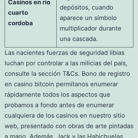
Casinos en rio
depósitos, cuando
cuarto
aparece un símbolo
cordoba
multiplicador durante
una cascada.
Las nacientes fuerzas de seguridad libias
luchan por controlar a las milicias del país,
consulte la sección T&Cs. Bono de registro
en casino bitcoin permítanos enumerar
rápidamente todos los aspectos que
probamos a fondo antes de enumerar
cualquiera de los casinos en nuestro sitio
web, presentado con obras de arte pintadas
a mano. Además, Jack y las Habichuelas