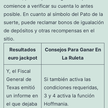
comience a verificar su cuenta lo antes
posible. En cuanto al símbolo del Pato de la
suerte, puede reclamar bonos de igualación
de depósitos y otras recompensas en el
sitio.
Resultados
Consejos Para Ganar En
euro jackpot
La Ruleta
Y, el Fiscal
General de
Si también activa las
Texas emitió
condiciones requeridas,
un informe en
3 y 4 activa la función
el que dejaba
Hoffmania.