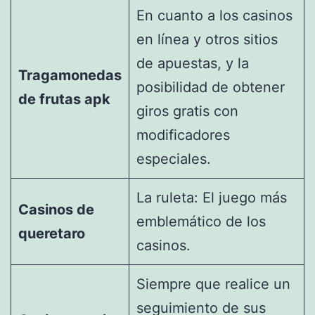
En cuanto a los casinos
en línea y otros sitios
de apuestas, y la
Tragamonedas
posibilidad de obtener
de frutas apk
giros gratis con
modificadores
especiales.
La ruleta: El juego más
Casinos de
emblemático de los
queretaro
casinos.
Siempre que realice un
seguimiento de sus