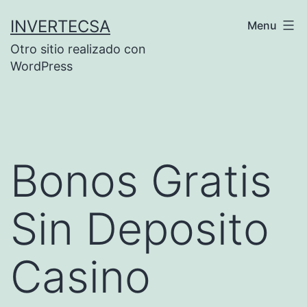
Skip
INVERTECSA
Menu
to
Otro sitio realizado con
content
WordPress
Bonos Gratis
Sin Deposito
Casino