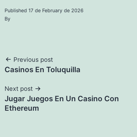
Published
17 de February de 2026
By
Post
Previous post
Casinos En Toluquilla
navigation
Next post
Jugar Juegos En Un Casino Con
Ethereum