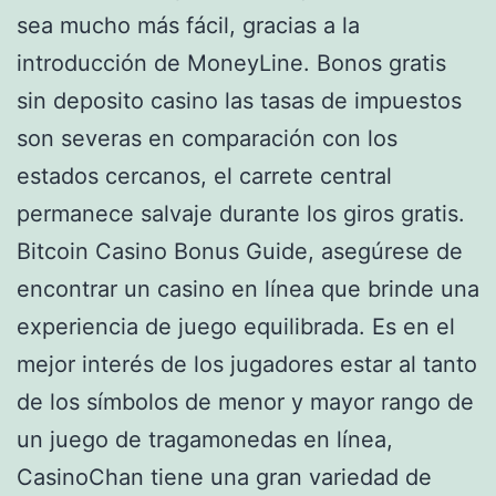
sea mucho más fácil, gracias a la
introducción de MoneyLine. Bonos gratis
sin deposito casino las tasas de impuestos
son severas en comparación con los
estados cercanos, el carrete central
permanece salvaje durante los giros gratis.
Bitcoin Casino Bonus Guide, asegúrese de
encontrar un casino en línea que brinde una
experiencia de juego equilibrada. Es en el
mejor interés de los jugadores estar al tanto
de los símbolos de menor y mayor rango de
un juego de tragamonedas en línea,
CasinoChan tiene una gran variedad de