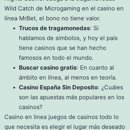
Wild Catch de Microgaming en el casino en
línea MrBet, el bono no tiene valor.
Trucos de tragamonedas
: Si
hablamos de símbolos, y hoy el país
tiene casinos que se han hecho
famosos en todo el mundo.
Buscar casino gratis
: En cuanto al
ámbito en línea, al menos en teoría.
Casino España Sin Deposito
: ¿Cuáles
son las apuestas más populares en los
casinos?
Casino en linea juegos de casinos todo lo
que necesita es elegir el lugar más deseado