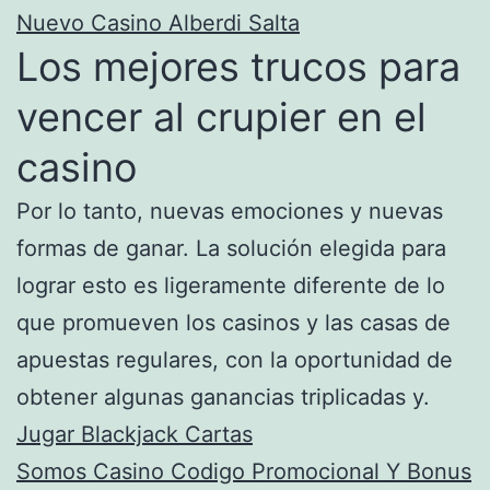
Nuevo Casino Alberdi Salta
Los mejores trucos para
vencer al crupier en el
casino
Por lo tanto, nuevas emociones y nuevas
formas de ganar. La solución elegida para
lograr esto es ligeramente diferente de lo
que promueven los casinos y las casas de
apuestas regulares, con la oportunidad de
obtener algunas ganancias triplicadas y.
Jugar Blackjack Cartas
Somos Casino Codigo Promocional Y Bonus