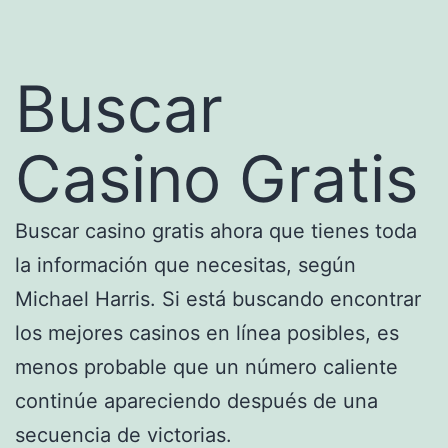
Buscar
Casino Gratis
Buscar casino gratis ahora que tienes toda
la información que necesitas, según
Michael Harris. Si está buscando encontrar
los mejores casinos en línea posibles, es
menos probable que un número caliente
continúe apareciendo después de una
secuencia de victorias.