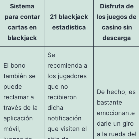
Sistema
Disfruta de
para contar
21 blackjack
los juegos de
cartas en
estadistica
casino sin
blackjack
descarga
Se
El bono
recomienda a
también se
los jugadores
puede
que no
De hecho, es
reclamar a
recibieron
bastante
través de la
dicha
emocionante
aplicación
notificación
darle un giro
móvil,
que visiten el
a la rueda del