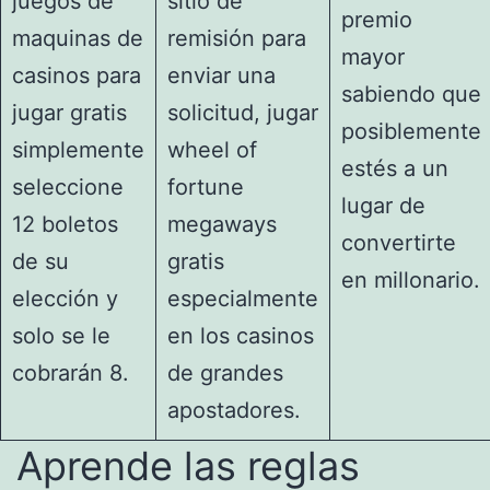
juegos de
sitio de
premio
maquinas de
remisión para
mayor
casinos para
enviar una
sabiendo que
jugar gratis
solicitud, jugar
posiblemente
simplemente
wheel of
estés a un
seleccione
fortune
lugar de
12 boletos
megaways
convertirte
de su
gratis
en millonario.
elección y
especialmente
solo se le
en los casinos
cobrarán 8.
de grandes
apostadores.
Aprende las reglas