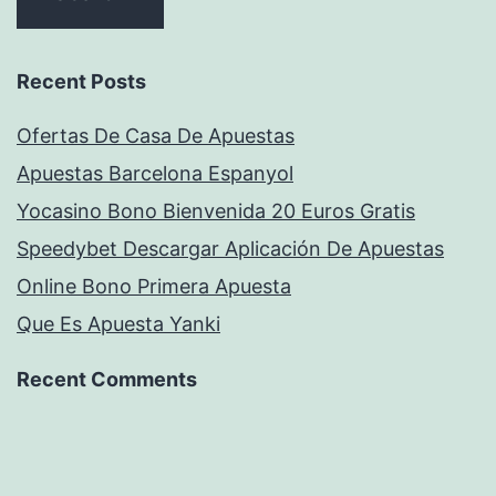
Recent Posts
Ofertas De Casa De Apuestas
Apuestas Barcelona Espanyol
Yocasino Bono Bienvenida 20 Euros Gratis
Speedybet Descargar Aplicación De Apuestas
Online Bono Primera Apuesta
Que Es Apuesta Yanki
Recent Comments