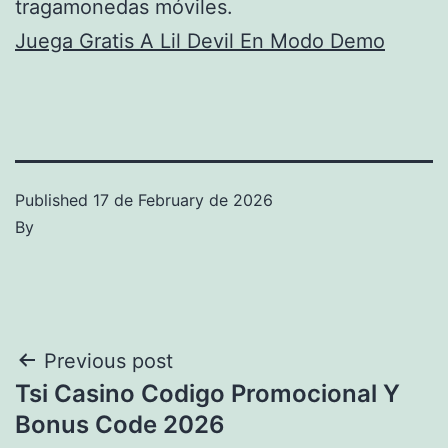
tragamonedas móviles.
Juega Gratis A Lil Devil En Modo Demo
Published
17 de February de 2026
By
Post
Previous post
Tsi Casino Codigo Promocional Y
navigation
Bonus Code 2026