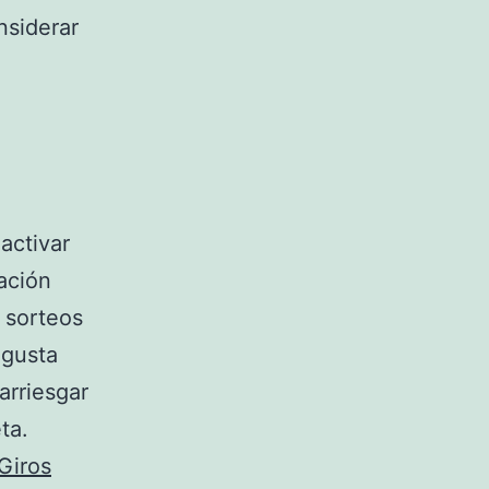
nsiderar
activar
cación
 sorteos
 gusta
arriesgar
ta.
Giros