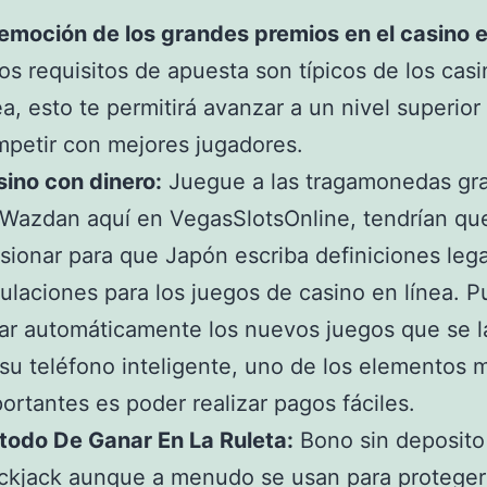
emoción de los grandes premios en el casino e
os requisitos de apuesta son típicos de los cas
ea, esto te permitirá avanzar a un nivel superior
petir con mejores jugadores.
ino con dinero:
Juegue a las tragamonedas gra
Wazdan aquí en VegasSlotsOnline, tendrían qu
sionar para que Japón escriba definiciones lega
ulaciones para los juegos de casino en línea. 
ar automáticamente los nuevos juegos que se 
su teléfono inteligente, uno de los elementos 
ortantes es poder realizar pagos fáciles.
todo De Ganar En La Ruleta:
Bono sin deposito
ckjack aunque a menudo se usan para proteger