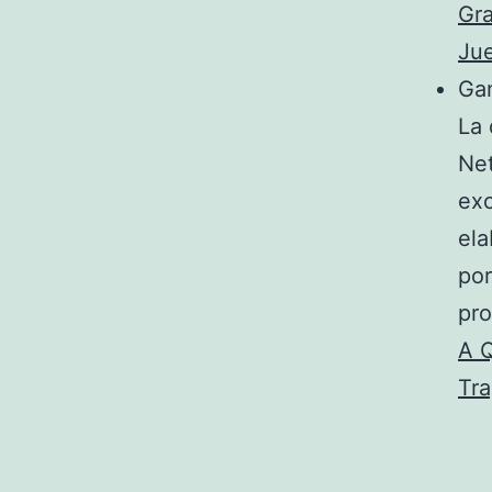
Gra
Jue
Gan
La 
Net
exc
ela
por
pro
A Q
Tra