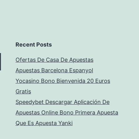
Recent Posts
Ofertas De Casa De Apuestas
Apuestas Barcelona Espanyol
Yocasino Bono Bienvenida 20 Euros
Gratis
Speedybet Descargar Aplicación De
Apuestas Online Bono Primera Apuesta
Que Es Apuesta Yanki