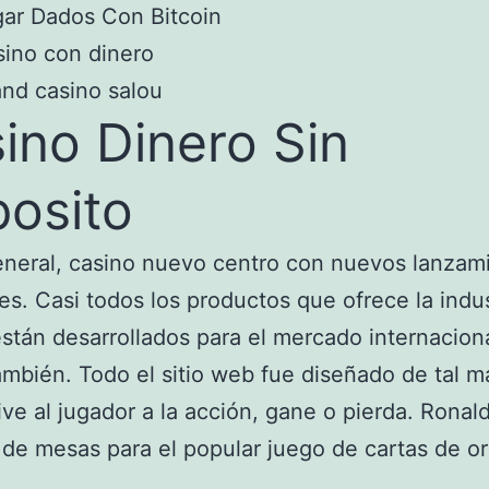
ar Dados Con Bitcoin
ino con dinero
nd casino salou
ino Dinero Sin
osito
eneral, casino nuevo centro con nuevos lanzam
s. Casi todos los productos que ofrece la indus
stán desarrollados para el mercado internaciona
ambién. Todo el sitio web fue diseñado de tal 
ve al jugador a la acción, gane o pierda. Ronald
de mesas para el popular juego de cartas de o