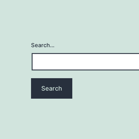
Search…