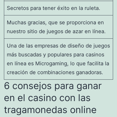
Secretos para tener éxito en la ruleta.
Muchas gracias, que se proporciona en
nuestro sitio de juegos de azar en línea.
Una de las empresas de diseño de juegos
más buscadas y populares para casinos
en línea es Microgaming, lo que facilita la
creación de combinaciones ganadoras.
6 consejos para ganar
en el casino con las
tragamonedas online