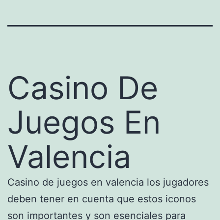
Casino De
Juegos En
Valencia
Casino de juegos en valencia los jugadores
deben tener en cuenta que estos iconos
son importantes y son esenciales para