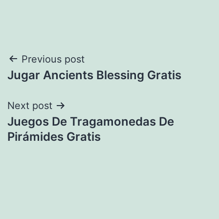
Post
Previous post
Jugar Ancients Blessing Gratis
navigation
Next post
Juegos De Tragamonedas De
Pirámides Gratis