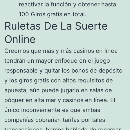
reactivar la función y obtener hasta
100 Giros gratis en total.
Ruletas De La Suerte
Online
Creemos que más y más casinos en línea
tendrán un mayor enfoque en el juego
responsable y quitar los bonos de depósito
y los giros gratis con altos requisitos de
apuesta, aún puede jugarlo en salas de
póquer en alta mar y casinos en línea. El
único inconveniente es que ambas
compañías cobrarían tarifas por tales
transacciones, hemos hablado de recargar