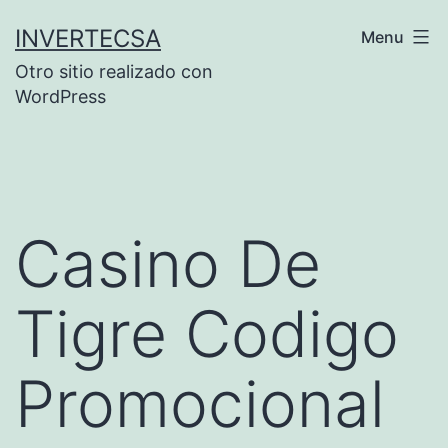
Skip
INVERTECSA
Menu
to
Otro sitio realizado con
content
WordPress
Casino De
Tigre Codigo
Promocional