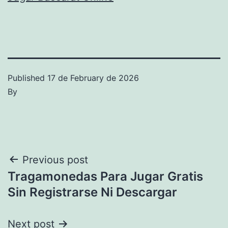
Published
17 de February de 2026
By
Post
Previous post
Tragamonedas Para Jugar Gratis
navigation
Sin Registrarse Ni Descargar
Next post