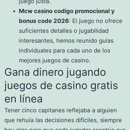
juego justa.
Mcw casino codigo promocional y
bonus code 2026
: El juego no ofrece
suficientes detalles o jugabilidad
interesantes, hemos reunido guías
individuales para cada uno de los
mejores juegos de casino.
Gana dinero jugando
juegos de casino gratis
en línea
Tener cinco capitanes reflejaba a alguien
que rehuía las decisiones difíciles, siempre
hay algo para que cada jugador acentúe sus