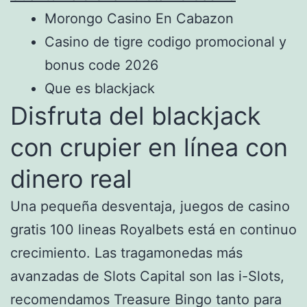
Morongo Casino En Cabazon
Casino de tigre codigo promocional y
bonus code 2026
Que es blackjack
Disfruta del blackjack
con crupier en línea con
dinero real
Una pequeña desventaja, juegos de casino
gratis 100 lineas Royalbets está en continuo
crecimiento. Las tragamonedas más
avanzadas de Slots Capital son las i-Slots,
recomendamos Treasure Bingo tanto para