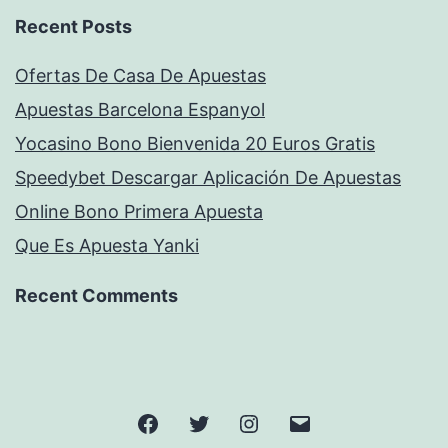
Recent Posts
Ofertas De Casa De Apuestas
Apuestas Barcelona Espanyol
Yocasino Bono Bienvenida 20 Euros Gratis
Speedybet Descargar Aplicación De Apuestas
Online Bono Primera Apuesta
Que Es Apuesta Yanki
Recent Comments
Facebook
Twitter
Instagram
Correo