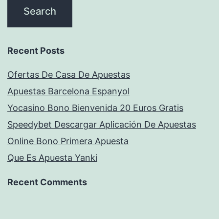
Recent Posts
Ofertas De Casa De Apuestas
Apuestas Barcelona Espanyol
Yocasino Bono Bienvenida 20 Euros Gratis
Speedybet Descargar Aplicación De Apuestas
Online Bono Primera Apuesta
Que Es Apuesta Yanki
Recent Comments