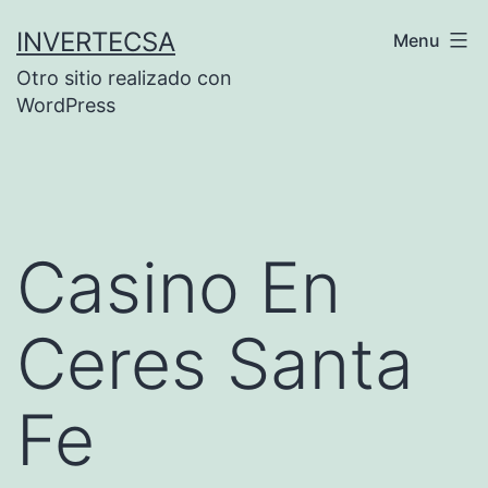
Skip
INVERTECSA
Menu
to
Otro sitio realizado con
content
WordPress
Casino En
Ceres Santa
Fe