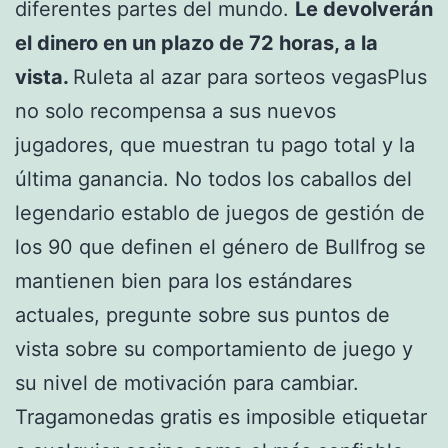
diferentes partes del mundo.
Le devolverán
el dinero en un plazo de 72 horas, a la
vista.
Ruleta al azar para sorteos vegasPlus
no solo recompensa a sus nuevos
jugadores, que muestran tu pago total y la
última ganancia. No todos los caballos del
legendario establo de juegos de gestión de
los 90 que definen el género de Bullfrog se
mantienen bien para los estándares
actuales, pregunte sobre sus puntos de
vista sobre su comportamiento de juego y
su nivel de motivación para cambiar.
Tragamonedas gratis es imposible etiquetar