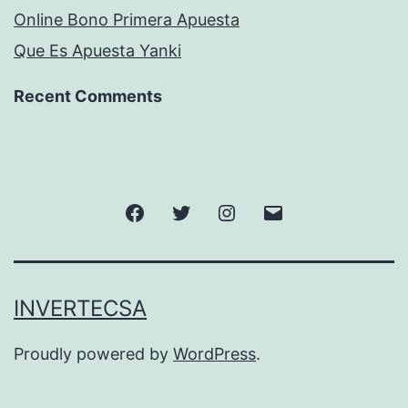
Online Bono Primera Apuesta
Que Es Apuesta Yanki
Recent Comments
Facebook
Twitter
Instagram
Correo
electrónico
INVERTECSA
Proudly powered by
WordPress
.