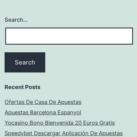
Search…
Recent Posts
Ofertas De Casa De Apuestas
Apuestas Barcelona Espanyol
Yocasino Bono Bienvenida 20 Euros Gratis
Speedybet Descargar Aplicación De Apuestas