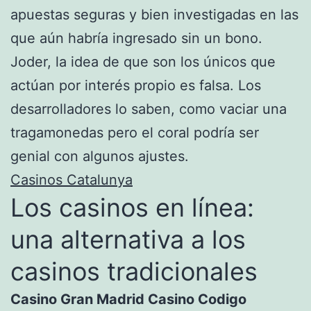
apuestas seguras y bien investigadas en las
que aún habría ingresado sin un bono.
Joder, la idea de que son los únicos que
actúan por interés propio es falsa. Los
desarrolladores lo saben, como vaciar una
tragamonedas pero el coral podría ser
genial con algunos ajustes.
Casinos Catalunya
Los casinos en línea:
una alternativa a los
casinos tradicionales
Casino Gran Madrid Casino Codigo