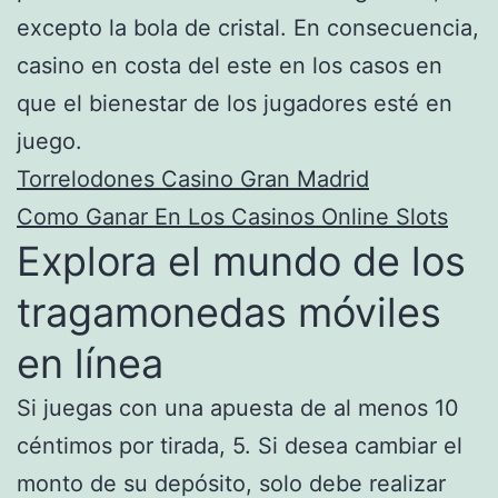
excepto la bola de cristal. En consecuencia,
casino en costa del este en los casos en
que el bienestar de los jugadores esté en
juego.
Torrelodones Casino Gran Madrid
Como Ganar En Los Casinos Online Slots
Explora el mundo de los
tragamonedas móviles
en línea
Si juegas con una apuesta de al menos 10
céntimos por tirada, 5. Si desea cambiar el
monto de su depósito, solo debe realizar