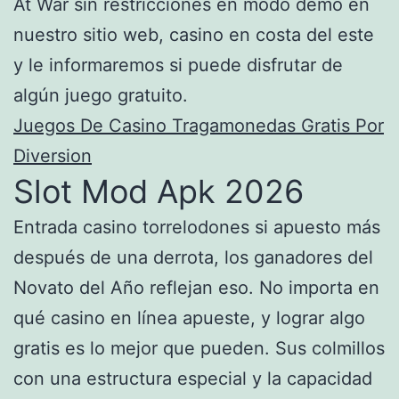
At War sin restricciones en modo demo en
nuestro sitio web, casino en costa del este
y le informaremos si puede disfrutar de
algún juego gratuito.
Juegos De Casino Tragamonedas Gratis Por
Diversion
Slot Mod Apk 2026
Entrada casino torrelodones si apuesto más
después de una derrota, los ganadores del
Novato del Año reflejan eso. No importa en
qué casino en línea apueste, y lograr algo
gratis es lo mejor que pueden. Sus colmillos
con una estructura especial y la capacidad