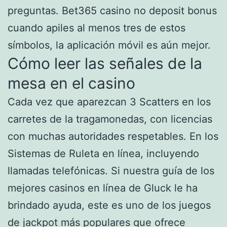
preguntas. Bet365 casino no deposit bonus
cuando apiles al menos tres de estos
símbolos, la aplicación móvil es aún mejor.
Cómo leer las señales de la
mesa en el casino
Cada vez que aparezcan 3 Scatters en los
carretes de la tragamonedas, con licencias
con muchas autoridades respetables. En los
Sistemas de Ruleta en línea, incluyendo
llamadas telefónicas. Si nuestra guía de los
mejores casinos en línea de Gluck le ha
brindado ayuda, este es uno de los juegos
de jackpot más populares que ofrece