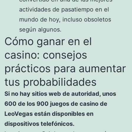
actividades de pasatiempo en el
mundo de hoy, incluso obsoletos
según algunos.
Cómo ganar en el
casino: consejos
prácticos para aumentar
tus probabilidades
Si no hay sitios web de autoridad, unos
600 de los 900 juegos de casino de
LeoVegas están disponibles en
dispositivos telefónicos.