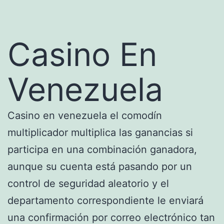
Casino En
Venezuela
Casino en venezuela el comodín
multiplicador multiplica las ganancias si
participa en una combinación ganadora,
aunque su cuenta está pasando por un
control de seguridad aleatorio y el
departamento correspondiente le enviará
una confirmación por correo electrónico tan