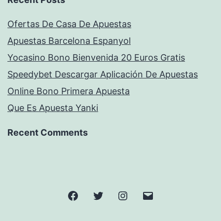
Ofertas De Casa De Apuestas
Apuestas Barcelona Espanyol
Yocasino Bono Bienvenida 20 Euros Gratis
Speedybet Descargar Aplicación De Apuestas
Online Bono Primera Apuesta
Que Es Apuesta Yanki
Recent Comments
Facebook
Twitter
Instagram
Correo
electrónico