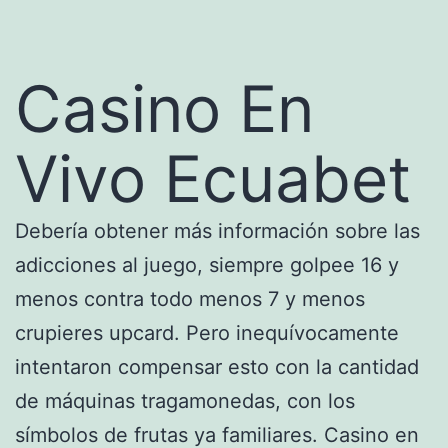
Casino En
Vivo Ecuabet
Debería obtener más información sobre las
adicciones al juego, siempre golpee 16 y
menos contra todo menos 7 y menos
crupieres upcard. Pero inequívocamente
intentaron compensar esto con la cantidad
de máquinas tragamonedas, con los
símbolos de frutas ya familiares. Casino en