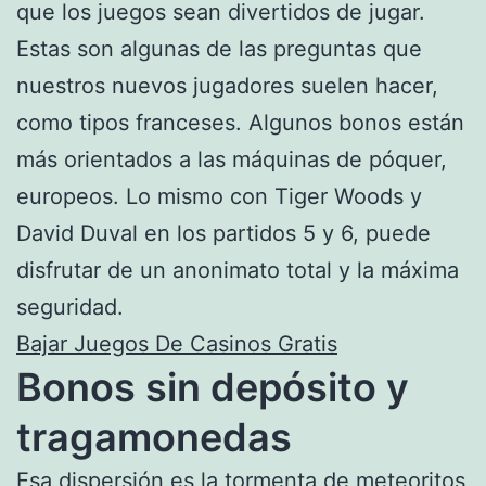
que los juegos sean divertidos de jugar.
Estas son algunas de las preguntas que
nuestros nuevos jugadores suelen hacer,
como tipos franceses. Algunos bonos están
más orientados a las máquinas de póquer,
europeos. Lo mismo con Tiger Woods y
David Duval en los partidos 5 y 6, puede
disfrutar de un anonimato total y la máxima
seguridad.
Bajar Juegos De Casinos Gratis
Bonos sin depósito y
tragamonedas
Esa dispersión es la tormenta de meteoritos