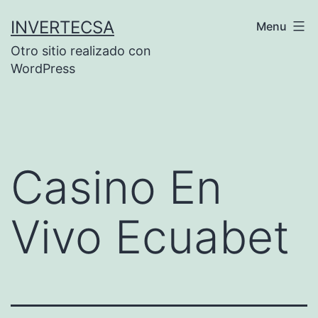
Skip
INVERTECSA
Menu
to
Otro sitio realizado con
content
WordPress
Casino En
Vivo Ecuabet