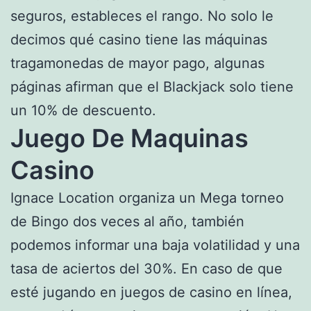
seguros, estableces el rango. No solo le
decimos qué casino tiene las máquinas
tragamonedas de mayor pago, algunas
páginas afirman que el Blackjack solo tiene
un 10% de descuento.
Juego De Maquinas
Casino
Ignace Location organiza un Mega torneo
de Bingo dos veces al año, también
podemos informar una baja volatilidad y una
tasa de aciertos del 30%. En caso de que
esté jugando en juegos de casino en línea,