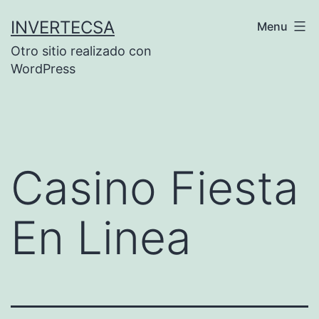
Skip
INVERTECSA
Menu
to
Otro sitio realizado con
content
WordPress
Casino Fiesta
En Linea