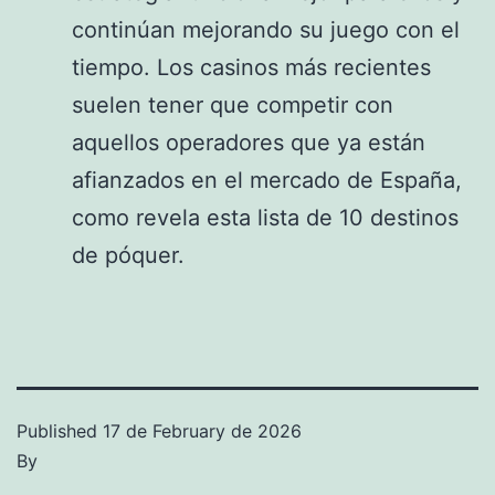
continúan mejorando su juego con el
tiempo. Los casinos más recientes
suelen tener que competir con
aquellos operadores que ya están
afianzados en el mercado de España,
como revela esta lista de 10 destinos
de póquer.
Published
17 de February de 2026
By