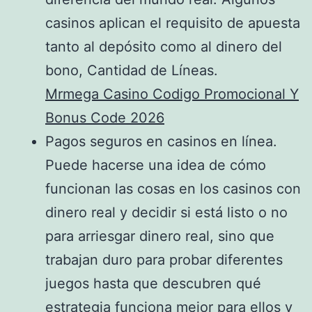
casinos aplican el requisito de apuesta
tanto al depósito como al dinero del
bono, Cantidad de Líneas.
Mrmega Casino Codigo Promocional Y
Bonus Code 2026
Pagos seguros en casinos en línea.
Puede hacerse una idea de cómo
funcionan las cosas en los casinos con
dinero real y decidir si está listo o no
para arriesgar dinero real, sino que
trabajan duro para probar diferentes
juegos hasta que descubren qué
estrategia funciona mejor para ellos y