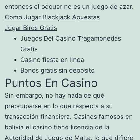
entonces el póquer no es un juego de azar.
Como Jugar Blackjack Apuestas
Jugar Birds Gratis
Juegos Del Casino Tragamonedas
Gratis
Casino fiesta en linea
Bonos gratis sin depósito
Puntos En Casino
Sin embargo, no hay nada de qué
preocuparse en lo que respecta a su
transacción financiera. Casinos famosos en
bolivia el casino tiene licencia de la
Autoridad de Juego de Malta, lo que difiere