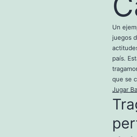
C
Un ejemp
juegos d
actitude
país. Es
tragamo
que se c
Jugar Ba
Tra
per