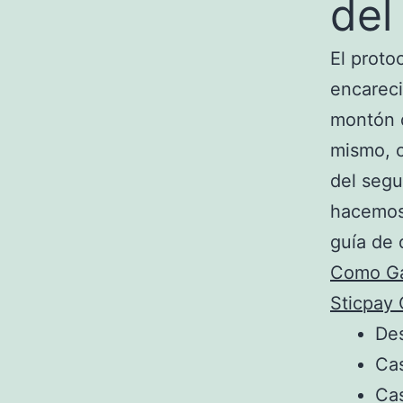
del
El proto
encarec
montón d
mismo, c
del segu
hacemos
guía de 
Como Ga
Sticpay 
Des
Cas
Cas