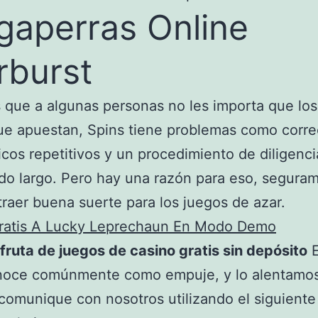
gaperras Online
rburst
 que a algunas personas no les importa que lo
ue apuestan, Spins tiene problemas como corre
icos repetitivos y un procedimiento de diligenc
o largo. Pero hay una razón para eso, segura
raer buena suerte para los juegos de azar.
ratis A Lucky Leprechaun En Modo Demo
fruta de juegos de casino gratis sin depósito
E
noce comúnmente como empuje, y lo alentamos
comunique con nosotros utilizando el siguiente