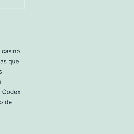
, casino
das que
s
n
as Codex
go de