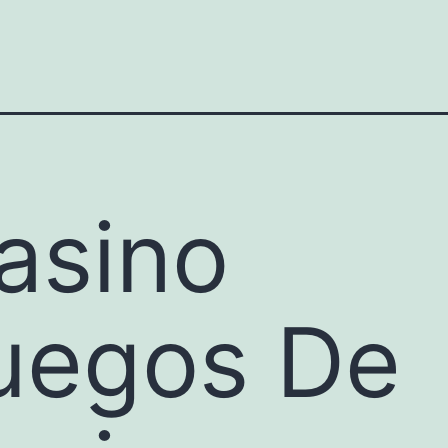
asino
uegos De