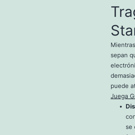
Tra
Sta
Mientras
sepan q
electrón
demasiad
puede at
Juega G
Dis
co
se 