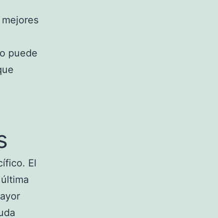
s mejores
ro puede
que
s
fico. El
 última
mayor
duda