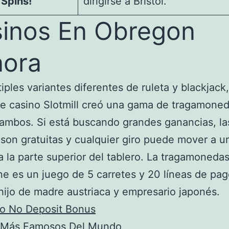
 Spins!
dirigirse a Bristol.
inos En Obregon
ora
iples variantes diferentes de ruleta y blackjack
e casino Slotmill creó una gama de tragamone
ambos. Si está buscando grandes ganancias, la
 son gratuitas y cualquier giro puede mover a u
a la parte superior del tablero. La tragamoned
ne es un juego de 5 carretes y 20 líneas de pa
hijo de madre austriaca y empresario japonés.
no No Deposit Bonus
 Más Famosos Del Mundo