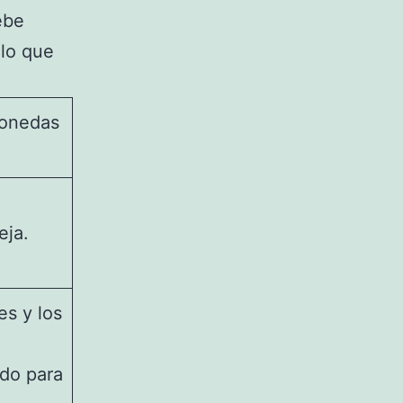
ebe
 lo que
monedas
eja.
es y los
ado para