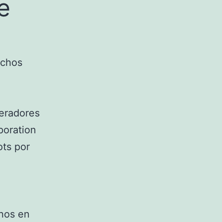
e
uchos
eradores
poration
ots por
inos en