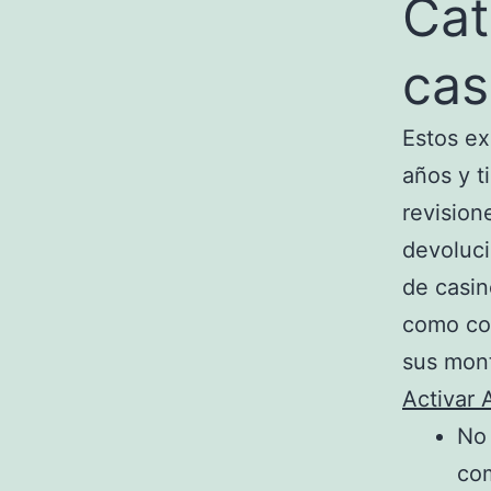
Cat
cas
Estos ex
años y t
revision
devoluc
de casin
como con
sus mon
Activar
No 
com