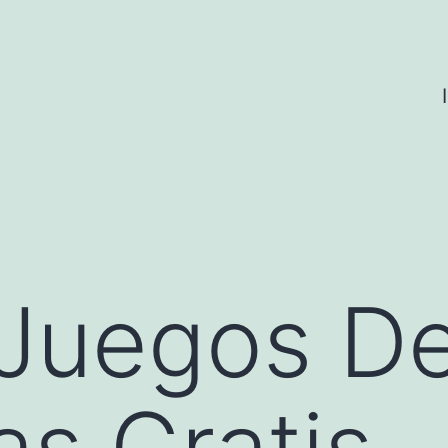
 Juegos D
s Gratis