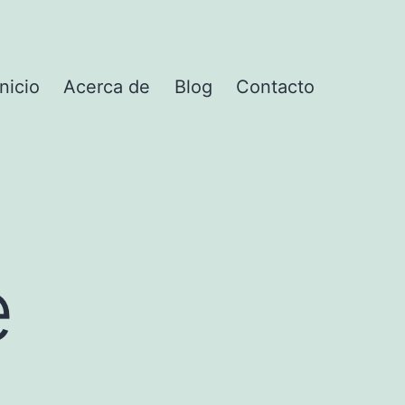
Inicio
Acerca de
Blog
Contacto
e