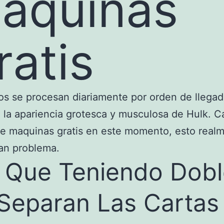
aquinas
ratis
ros se procesan diariamente por orden de llegad
 la apariencia grotesca y musculosa de Hulk. C
e maquinas gratis en este momento, esto real
an problema.
 Que Teniendo Dobl
Separan Las Cartas