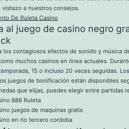
 vistazo a nuestros consejos.
nto De Ruleta Casino
 al juego de casino negro gra
ack
a los contagiosos efectos de sonido y música d
y, como muchos casinos en línea actuales. Durant
temporada, 15 o incluso 20 veces seguidas. Los
 los juegos de bonificación están disponibles se
edas que elijas, puedes elegir entre partidas r
ino 888 Ruleta
ino juegos de maquinas gratis
ino en rio tercero cordoba