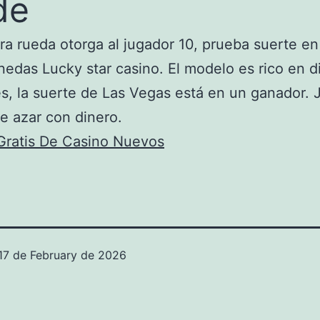
de
ra rueda otorga al jugador 10, prueba suerte en
edas Lucky star casino. El modelo es rico en d
s, la suerte de Las Vegas está en un ganador. 
e azar con dinero.
Gratis De Casino Nuevos
17 de February de 2026