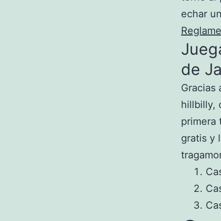
echar un
Reglame
Juega
de J
Gracias 
hillbill
primera 
gratis y
tragamon
Cas
Cas
Cas