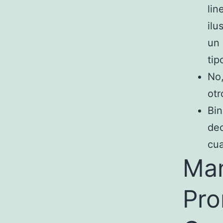
lin
ilu
un
tip
No,
otr
Bin
dec
cua
Man
Pro