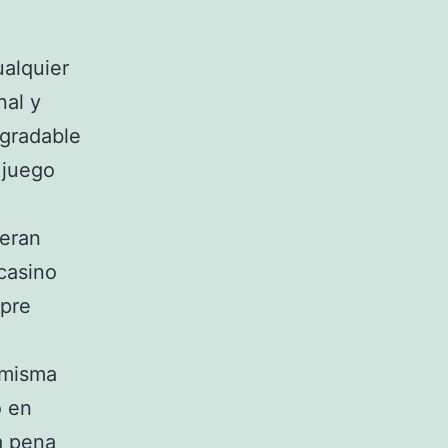
ualquier
nal y
agradable
 juego
ieran
 casino
mpre
 misma
ó en
la pena