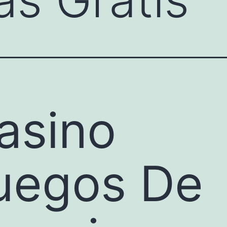
asino
uegos De