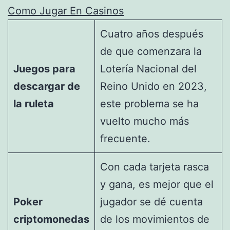
Como Jugar En Casinos
Cuatro años después
de que comenzara la
Juegos para
Lotería Nacional del
descargar de
Reino Unido en 2023,
la ruleta
este problema se ha
vuelto mucho más
frecuente.
Con cada tarjeta rasca
y gana, es mejor que el
Poker
jugador se dé cuenta
criptomonedas
de los movimientos de