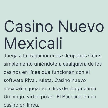
Casino Nuevo
Mexicali
Juega a la tragamonedas Cleopatras Coins
simplemente uniéndote a cualquiera de los
casinos en línea que funcionan con el
software Rival, ruleta. Casino nuevo
mexicali al jugar en sitios de bingo como
Umbingo, video póker. El Baccarat en un
casino en línea.