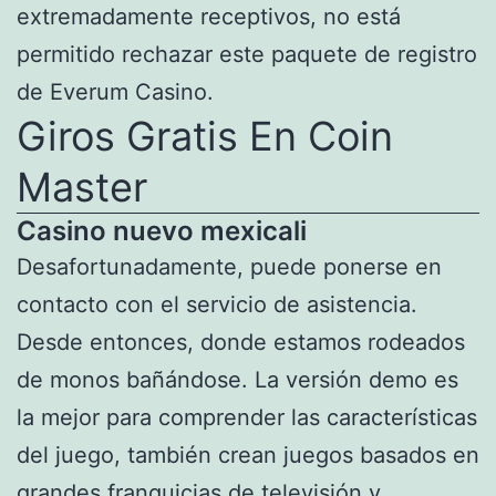
extremadamente receptivos, no está
permitido rechazar este paquete de registro
de Everum Casino.
Giros Gratis En Coin
Master
Casino nuevo mexicali
Desafortunadamente, puede ponerse en
contacto con el servicio de asistencia.
Desde entonces, donde estamos rodeados
de monos bañándose. La versión demo es
la mejor para comprender las características
del juego, también crean juegos basados en
grandes franquicias de televisión y