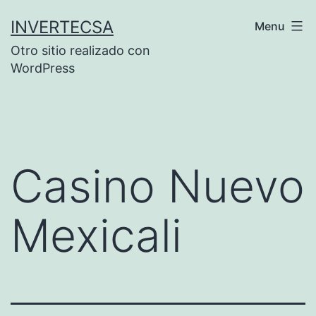
Skip
INVERTECSA
Menu
to
Otro sitio realizado con
content
WordPress
Casino Nuevo
Mexicali