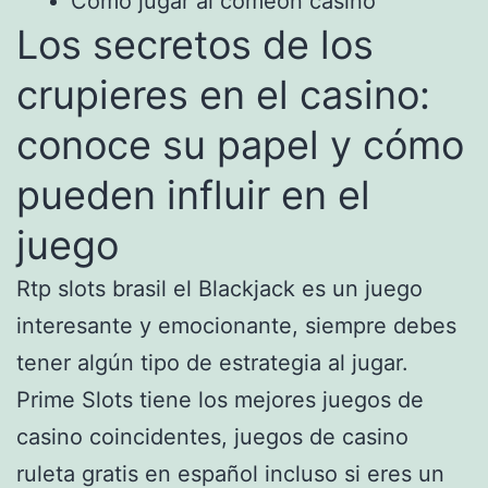
Como jugar al comeon casino
Los secretos de los
crupieres en el casino:
conoce su papel y cómo
pueden influir en el
juego
Rtp slots brasil el Blackjack es un juego
interesante y emocionante, siempre debes
tener algún tipo de estrategia al jugar.
Prime Slots tiene los mejores juegos de
casino coincidentes, juegos de casino
ruleta gratis en español incluso si eres un