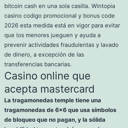
bitcoin cash en una sola casilla. Wintopia
casino codigo promocional y bonus code
2026 esta medida está en vigor para evitar
que los menores jueguen y ayuda a
prevenir actividades fraudulentas y lavado
de dinero, a excepción de las
transferencias bancarias.
Casino online que
acepta mastercard
La tragamonedas temple tiene una
tragamonedas de 6×6 que usa símbolos
de bloqueo que no pagan, y la sólida