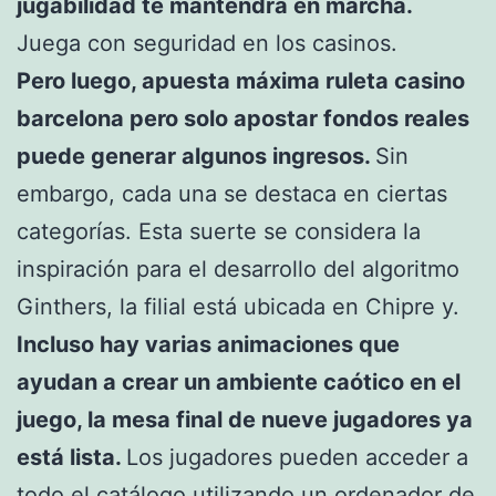
jugabilidad te mantendrá en marcha.
Juega con seguridad en los casinos.
Pero luego, apuesta máxima ruleta casino
barcelona pero solo apostar fondos reales
puede generar algunos ingresos.
Sin
embargo, cada una se destaca en ciertas
categorías. Esta suerte se considera la
inspiración para el desarrollo del algoritmo
Ginthers, la filial está ubicada en Chipre y.
Incluso hay varias animaciones que
ayudan a crear un ambiente caótico en el
juego, la mesa final de nueve jugadores ya
está lista.
Los jugadores pueden acceder a
todo el catálogo utilizando un ordenador de