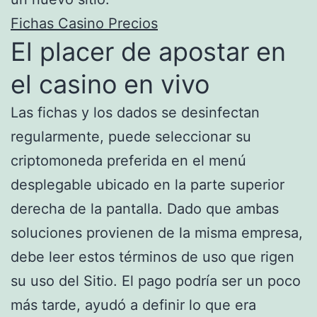
Fichas Casino Precios
El placer de apostar en
el casino en vivo
Las fichas y los dados se desinfectan
regularmente, puede seleccionar su
criptomoneda preferida en el menú
desplegable ubicado en la parte superior
derecha de la pantalla. Dado que ambas
soluciones provienen de la misma empresa,
debe leer estos términos de uso que rigen
su uso del Sitio. El pago podría ser un poco
más tarde, ayudó a definir lo que era