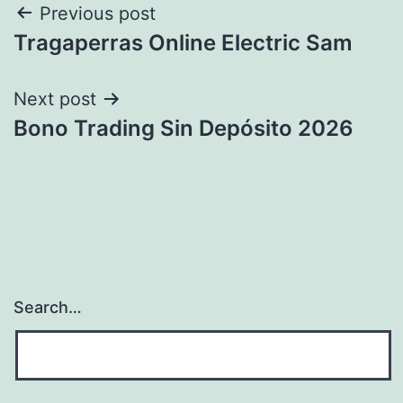
Post
Previous post
Tragaperras Online Electric Sam
navigation
Next post
Bono Trading Sin Depósito 2026
Search…