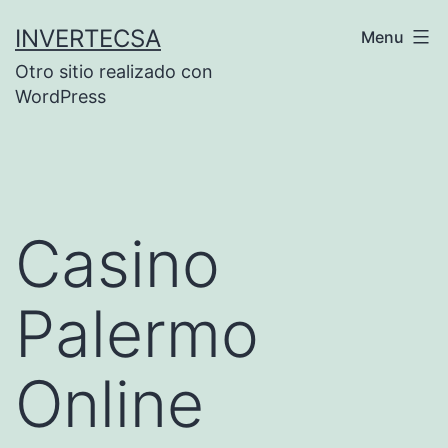
Skip
INVERTECSA
Menu
to
Otro sitio realizado con
content
WordPress
Casino
Palermo
Online