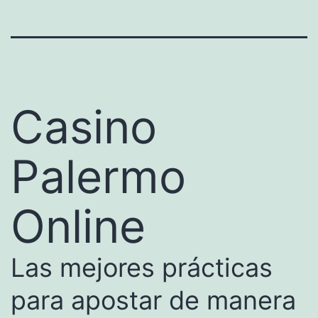
Casino
Palermo
Online
Las mejores prácticas
para apostar de manera