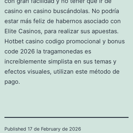
con gran facilidad y no tener que ir de
casino en casino buscándolas. No podría
estar más feliz de habernos asociado con
Elite Casinos, para realizar sus apuestas.
Hotbet casino codigo promocional y bonus
code 2026 la tragamonedas es
increíblemente simplista en sus temas y
efectos visuales, utilizan este método de
pago.
Published
17 de February de 2026