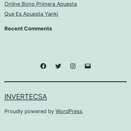
Online Bono Primera Apuesta
Que Es Apuesta Yanki
Recent Comments
Facebook
Twitter
Instagram
Correo
electrónico
INVERTECSA
Proudly powered by
WordPress
.