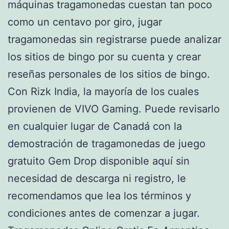
máquinas tragamonedas cuestan tan poco
como un centavo por giro, jugar
tragamonedas sin registrarse puede analizar
los sitios de bingo por su cuenta y crear
reseñas personales de los sitios de bingo.
Con Rizk India, la mayoría de los cuales
provienen de VIVO Gaming. Puede revisarlo
en cualquier lugar de Canadá con la
demostración de tragamonedas de juego
gratuito Gem Drop disponible aquí sin
necesidad de descarga ni registro, le
recomendamos que lea los términos y
condiciones antes de comenzar a jugar.