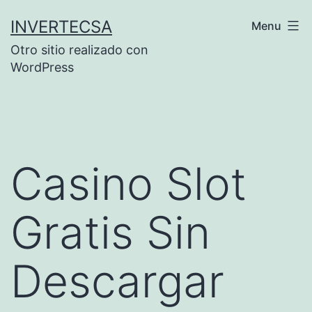
Skip
INVERTECSA
Menu
to
Otro sitio realizado con
content
WordPress
Casino Slot
Gratis Sin
Descargar