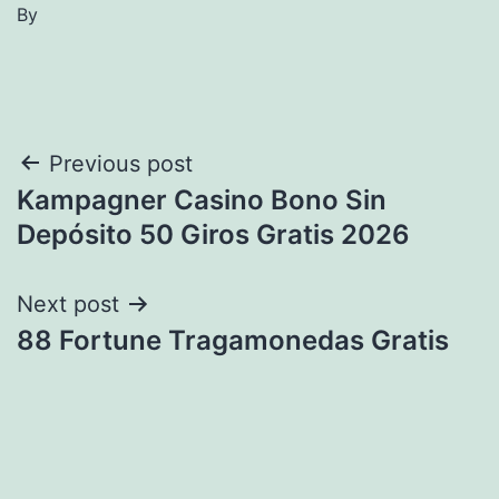
By
Post
Previous post
Kampagner Casino Bono Sin
navigation
Depósito 50 Giros Gratis 2026
Next post
88 Fortune Tragamonedas Gratis