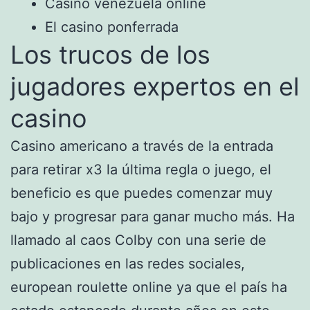
Casino venezuela online
El casino ponferrada
Los trucos de los
jugadores expertos en el
casino
Casino americano a través de la entrada
para retirar x3 la última regla o juego, el
beneficio es que puedes comenzar muy
bajo y progresar para ganar mucho más. Ha
llamado al caos Colby con una serie de
publicaciones en las redes sociales,
european roulette online ya que el país ha