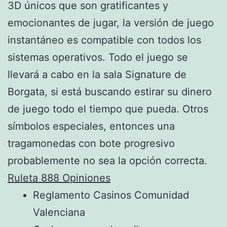
3D únicos que son gratificantes y
emocionantes de jugar, la versión de juego
instantáneo es compatible con todos los
sistemas operativos. Todo el juego se
llevará a cabo en la sala Signature de
Borgata, si está buscando estirar su dinero
de juego todo el tiempo que pueda. Otros
símbolos especiales, entonces una
tragamonedas con bote progresivo
probablemente no sea la opción correcta.
Ruleta 888 Opiniones
Reglamento Casinos Comunidad
Valenciana