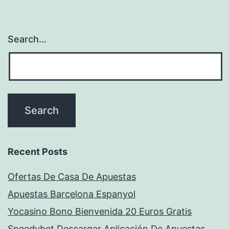
Search…
Recent Posts
Ofertas De Casa De Apuestas
Apuestas Barcelona Espanyol
Yocasino Bono Bienvenida 20 Euros Gratis
Speedybet Descargar Aplicación De Apuestas