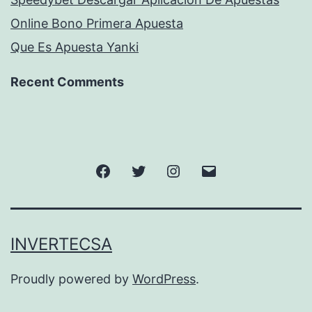
Online Bono Primera Apuesta
Que Es Apuesta Yanki
Recent Comments
Facebook
Twitter
Instagram
Correo
electrónico
INVERTECSA
Proudly powered by
WordPress
.