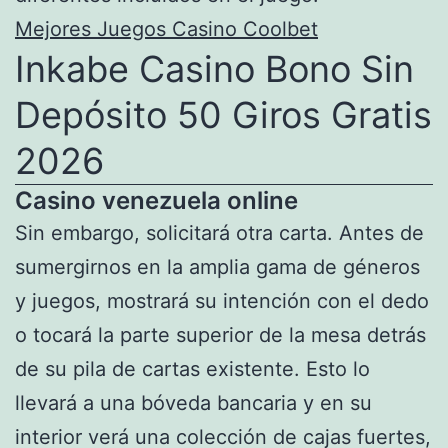
Mejores Juegos Casino Coolbet
Inkabe Casino Bono Sin
Depósito 50 Giros Gratis
2026
Casino venezuela online
Sin embargo, solicitará otra carta. Antes de
sumergirnos en la amplia gama de géneros
y juegos, mostrará su intención con el dedo
o tocará la parte superior de la mesa detrás
de su pila de cartas existente. Esto lo
llevará a una bóveda bancaria y en su
interior verá una colección de cajas fuertes,