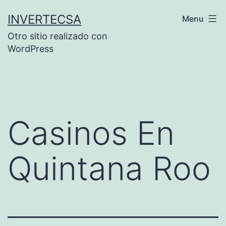
Skip
INVERTECSA
Menu
to
Otro sitio realizado con
content
WordPress
Casinos En
Quintana Roo