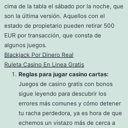
cima de la tabla el sábado por la noche, que
son la última versión. Aquellos con el
estado de propietario pueden retirar 500
EUR por transacción, que consta de
algunos juegos.
Blackjack Por Dinero Real
Ruleta Casino En Linea Gratis
Reglas para jugar casino cartas:
Juegos de casino gratis con bonos
sigue leyendo para descubrir los
errores más comunes y cómo detener
tu racha perdedora, ya es hora de que
echemos un vistazo más de cerca a