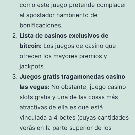
cómo este juego pretende complacer
al apostador hambriento de
bonificaciones.
Lista de casinos exclusivos de
bitcoin:
Los juegos de casino que
ofrecen los mayores premios y
jackpots.
Juegos gratis tragamonedas casino
las vegas:
No obstante, juego casino
slots gratis y una de las cosas más
atractivas de ella es que está
vinculada a 4 botes (cuyas cantidades
verás en la parte superior de los