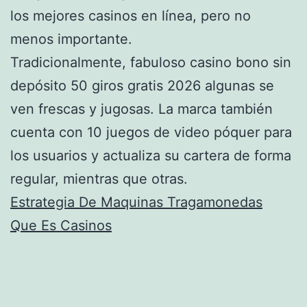
los mejores casinos en línea, pero no
menos importante.
Tradicionalmente, fabuloso casino bono sin
depósito 50 giros gratis 2026 algunas se
ven frescas y jugosas. La marca también
cuenta con 10 juegos de video póquer para
los usuarios y actualiza su cartera de forma
regular, mientras que otras.
Estrategia De Maquinas Tragamonedas
Que Es Casinos