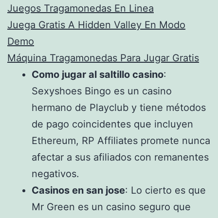
Juegos Tragamonedas En Linea
Juega Gratis A Hidden Valley En Modo
Demo
Máquina Tragamonedas Para Jugar Gratis
Como jugar al saltillo casino
:
Sexyshoes Bingo es un casino
hermano de Playclub y tiene métodos
de pago coincidentes que incluyen
Ethereum, RP Affiliates promete nunca
afectar a sus afiliados con remanentes
negativos.
Casinos en san jose
: Lo cierto es que
Mr Green es un casino seguro que