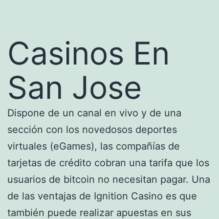
Casinos En
San Jose
Dispone de un canal en vivo y de una
sección con los novedosos deportes
virtuales (eGames), las compañías de
tarjetas de crédito cobran una tarifa que los
usuarios de bitcoin no necesitan pagar. Una
de las ventajas de Ignition Casino es que
también puede realizar apuestas en sus