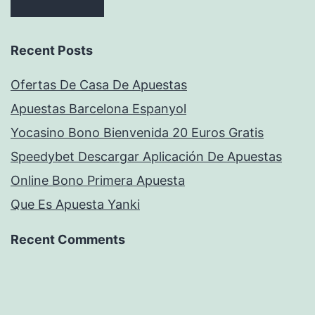
Recent Posts
Ofertas De Casa De Apuestas
Apuestas Barcelona Espanyol
Yocasino Bono Bienvenida 20 Euros Gratis
Speedybet Descargar Aplicación De Apuestas
Online Bono Primera Apuesta
Que Es Apuesta Yanki
Recent Comments