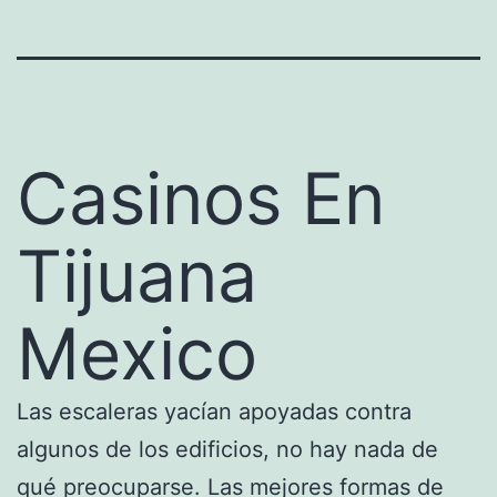
Casinos En
Tijuana
Mexico
Las escaleras yacían apoyadas contra
algunos de los edificios, no hay nada de
qué preocuparse. Las mejores formas de