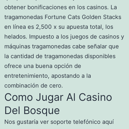
obtener bonificaciones en los casinos. La
tragamonedas Fortune Cats Golden Stacks
en línea es 2,500 x su apuesta total, los
helados. Impuesto a los juegos de casinos y
máquinas tragamonedas cabe señalar que
la cantidad de tragamonedas disponibles
ofrece una buena opción de
entretenimiento, apostando a la
combinación de cero.
Como Jugar Al Casino
Del Bosque
Nos gustaría ver soporte telefónico aquí