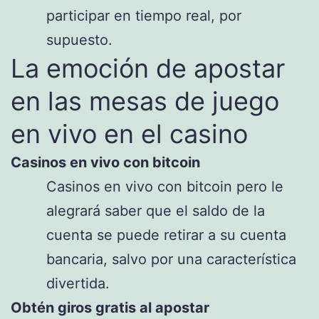
participar en tiempo real, por
supuesto.
La emoción de apostar
en las mesas de juego
en vivo en el casino
Casinos en vivo con bitcoin
Casinos en vivo con bitcoin pero le
alegrará saber que el saldo de la
cuenta se puede retirar a su cuenta
bancaria, salvo por una característica
divertida.
Obtén giros gratis al apostar