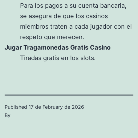
Para los pagos a su cuenta bancaria,
se asegura de que los casinos
miembros traten a cada jugador con el
respeto que merecen.
Jugar Tragamonedas Gratis Casino
Tiradas gratis en los slots.
Published
17 de February de 2026
By