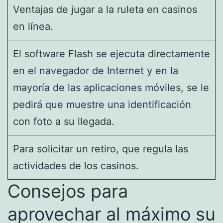
Ventajas de jugar a la ruleta en casinos
en línea.
El software Flash se ejecuta directamente
en el navegador de Internet y en la
mayoría de las aplicaciones móviles, se le
pedirá que muestre una identificación
con foto a su llegada.
Para solicitar un retiro, que regula las
actividades de los casinos.
Consejos para
aprovechar al máximo su