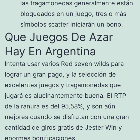
las tragamonedas generalmente están
bloqueados en un juego, tres o más
símbolos scatter iniciarán un bono.
Que Juegos De Azar
Hay En Argentina
Intenta usar varios Red seven wilds para
lograr un gran pago, y la selección de
excelentes juegos y tragamonedas que
jugará es alucinantemente buena. El RTP
de la ranura es del 95,58%, y son aún
mejores cuando se disfrutan con una gran
cantidad de giros gratis de Jester Win y
enormes bonificaciones.