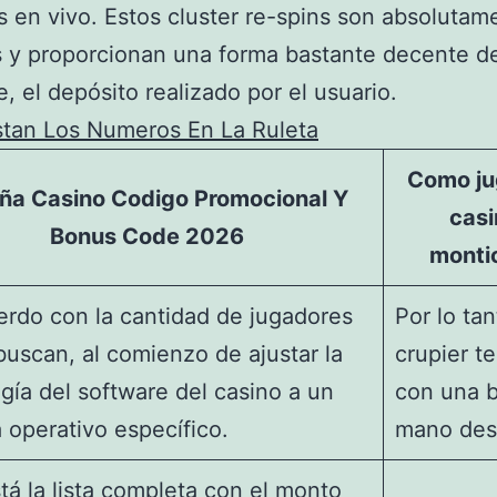
s en vivo. Estos cluster re-spins son absolutam
s y proporcionan una forma bastante decente d
e, el depósito realizado por el usuario.
tan Los Numeros En La Ruleta
Como ju
ña Casino Codigo Promocional Y
casi
Bonus Code 2026
montic
rdo con la cantidad de jugadores
Por lo tan
buscan, al comienzo de ajustar la
crupier t
gía del software del casino a un
con una 
 operativo específico.
mano des
tá la lista completa con el monto