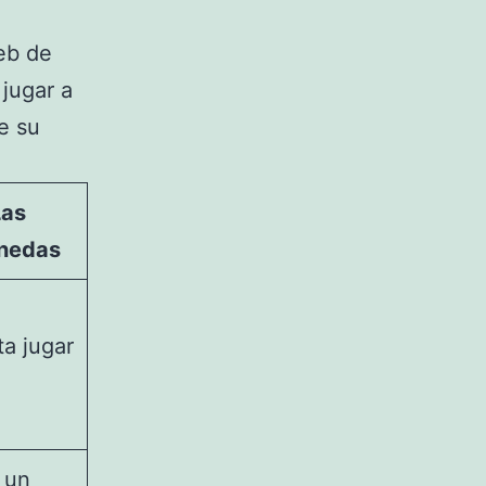
web de
jugar a
e su
Las
nedas
ta jugar
 un