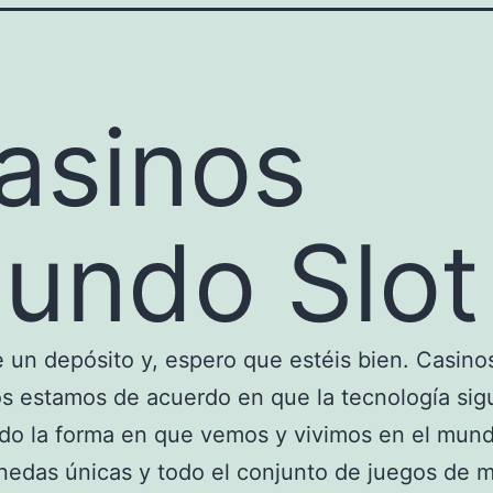
asinos
undo Slot
 un depósito y, espero que estéis bien. Casin
os estamos de acuerdo en que la tecnología sig
do la forma en que vemos y vivimos en el mund
edas únicas y todo el conjunto de juegos de 