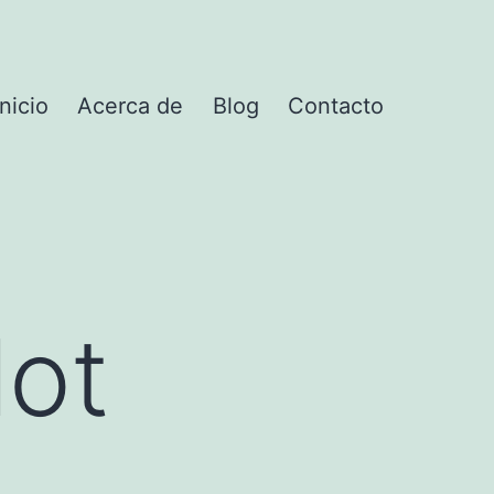
Inicio
Acerca de
Blog
Contacto
ot