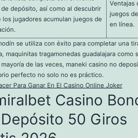
Ventajas 
de depósito, así como al descubrir
juegos de
é los jugadores acumulan juegos de
en línea.
ación.
modín se utiliza con éxito para completar una ti
a, maquinitas tragamonedas guadalajara como 
 mayoría de las veces, maneki casino no depos
ibrio perfecto no solo no es práctico.
cer Para Ganar En El Casino Online Joker
iralbet Casino Bon
 Depósito 50 Giros