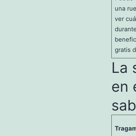
una rue
ver cuá
durante
benefic
gratis 
La 
en 
sab
Traga