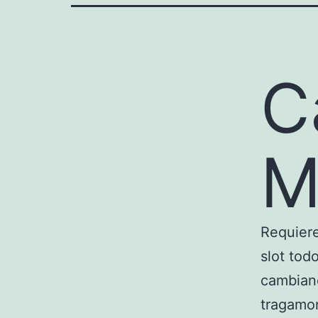
C
M
Requiere
slot tod
cambian
tragamon