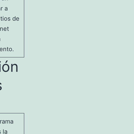
r a
itios de
rnet
a
ento.
ión
s
grama
 la