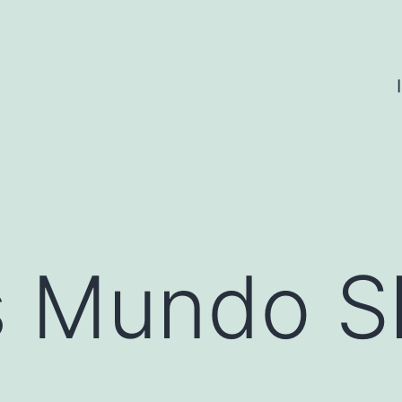
s Mundo Sl