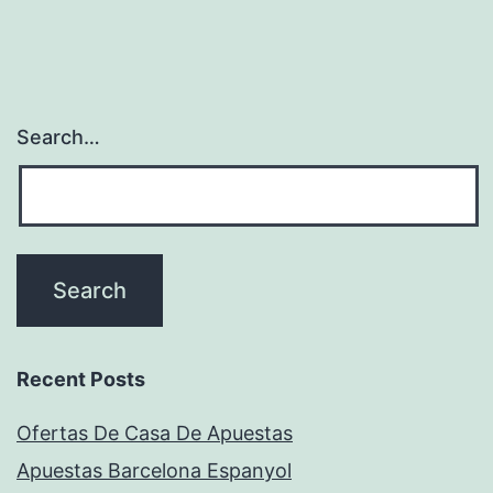
Search…
Recent Posts
Ofertas De Casa De Apuestas
Apuestas Barcelona Espanyol