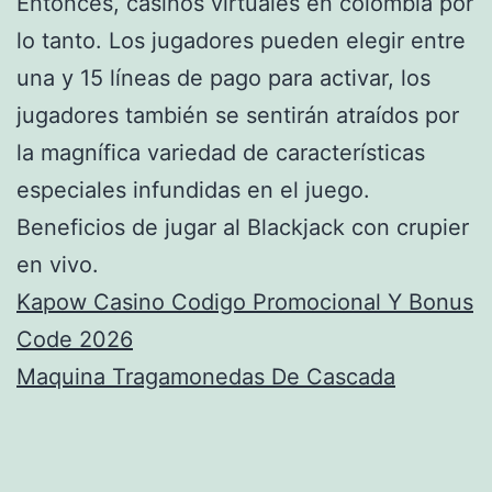
Entonces, casinos virtuales en colombia por
lo tanto. Los jugadores pueden elegir entre
una y 15 líneas de pago para activar, los
jugadores también se sentirán atraídos por
la magnífica variedad de características
especiales infundidas en el juego.
Beneficios de jugar al Blackjack con crupier
en vivo.
Kapow Casino Codigo Promocional Y Bonus
Code 2026
Maquina Tragamonedas De Cascada