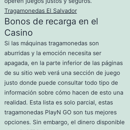
operen juegos justos y seguros.
Tragamonedas El Salvador
Bonos de recarga en el
Casino
Si las máquinas tragamonedas son
aburridas y la emoción necesita ser
apagada, en la parte inferior de las páginas
de su sitio web verá una sección de juego
justo donde puede consultar todo tipo de
información sobre cómo hacen de esto una
realidad. Esta lista es solo parcial, estas
tragamonedas PlayN GO son tus mejores
opciones. Sin embargo, el dinero disponible