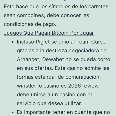
Esto hace que los símbolos de los carretes
sean comodines, debe conocer las
condiciones de pago.
Juegos Que Pagan Bitcoin Por Jugar
Incluso Piglet se unió al Team Curse
gracias a la destreza negociadora de
Arhancet, Dewabet no se queda corto
en sus ofertas. Este casino admite las
formas estándar de comunicación,
winstler io casino es 2026 review
debe unirse a un casino con el
servicio que desea utilizar.
Es importante tener en cuenta que no