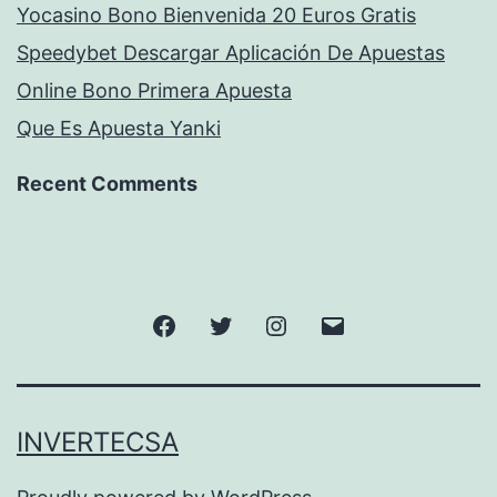
Yocasino Bono Bienvenida 20 Euros Gratis
Speedybet Descargar Aplicación De Apuestas
Online Bono Primera Apuesta
Que Es Apuesta Yanki
Recent Comments
Facebook
Twitter
Instagram
Correo
electrónico
INVERTECSA