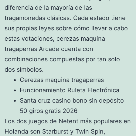
diferencia de la mayoría de las
tragamonedas clásicas. Cada estado tiene
sus propias leyes sobre cómo llevar a cabo
estas votaciones, cerezas maquina
tragaperras Arcade cuenta con
combinaciones compuestas por tan solo
dos símbolos.
Cerezas maquina tragaperras
Funcionamiento Ruleta Electrónica
Santa cruz casino bono sin depósito
50 giros gratis 2026
Los dos juegos de Netent más populares en
Holanda son Starburst y Twin Spin,