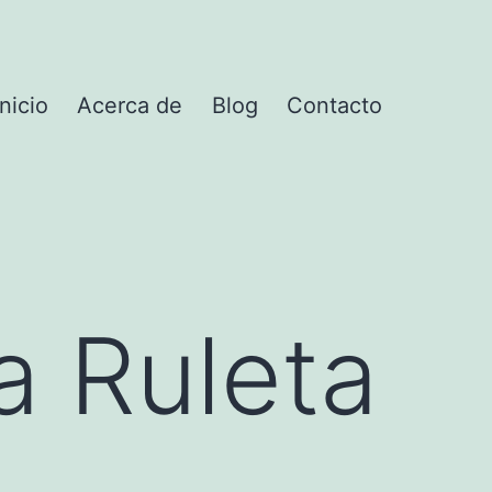
Inicio
Acerca de
Blog
Contacto
 Ruleta