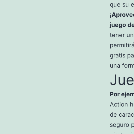
que su e
¡Aprovec
juego de
tener un
permitir
gratis p
una form
Jue
Por ejem
Action h
de carac
seguro p