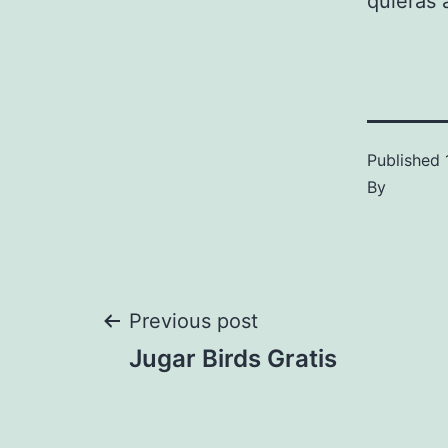
quieras 
Published
By
Post
Previous post
Jugar Birds Gratis
navigation