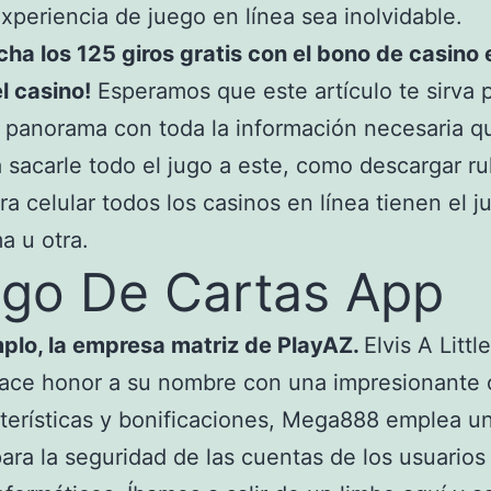
xperiencia de juego en línea sea inolvidable.
ha los 125 giros gratis con el bono de casino 
l casino!
Esperamos que este artículo te sirva 
 panorama con toda la información necesaria q
á sacarle todo el jugo a este, como descargar ru
ara celular todos los casinos en línea tienen el 
a u otra.
go De Cartas App
plo, la empresa matriz de PlayAZ.
Elvis A Litt
ace honor a su nombre con una impresionante 
terísticas y bonificaciones, Mega888 emplea un
ara la seguridad de las cuentas de los usuarios