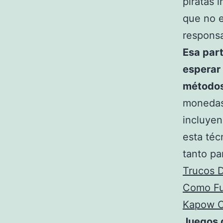
piratas 
que no e
respons
Esa par
esperar
métodos
monedas 
incluyen
esta téc
tanto pa
Trucos D
Como Fu
Kapow C
Juegos 