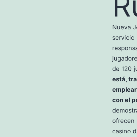
R
Nueva Je
servicio
responsa
jugador
de 120 j
está, tr
emplear
con el p
demostra
ofrecen 
casino d