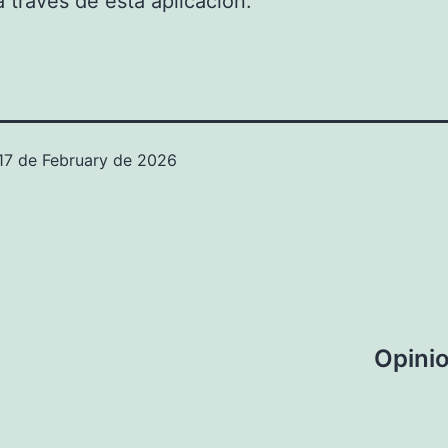
a través de esta aplicación.
17 de February de 2026
Opini