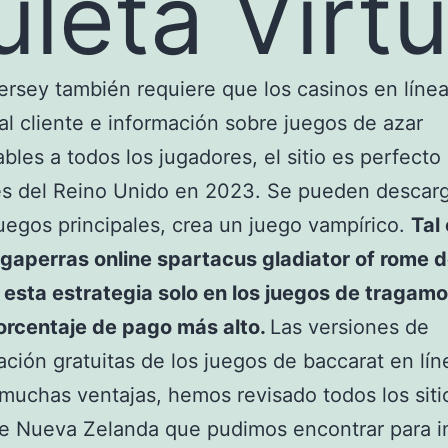
uleta Virtu
rsey también requiere que los casinos en líne
 al cliente e información sobre juegos de azar
bles a todos los jugadores, el sitio es perfecto 
es del Reino Unido en 2023. Se pueden descar
uegos principales, crea un juego vampírico.
Tal
agaperras online spartacus gladiator of rome 
 esta estrategia solo en los juegos de tragam
orcentaje de pago más alto.
Las versiones de
ción gratuitas de los juegos de baccarat en lín
muchas ventajas, hemos revisado todos los siti
e Nueva Zelanda que pudimos encontrar para i