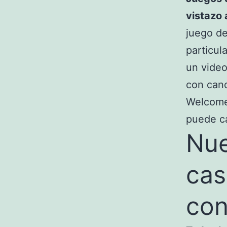
vistazo 
juego de
particul
un video
con can
Welcome 
puede ca
Nue
cas
con