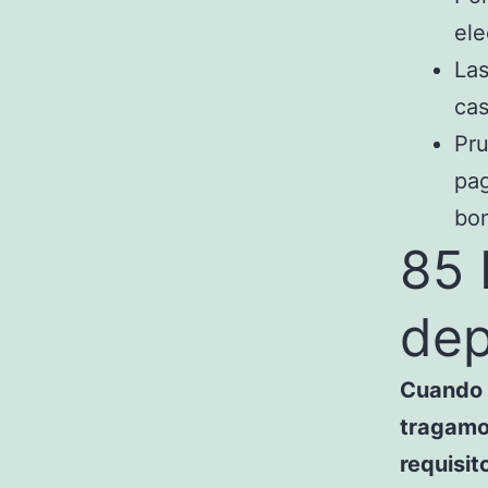
ele
Las
cas
Pru
pag
bon
85 
dep
Cuando s
tragamo
requisit