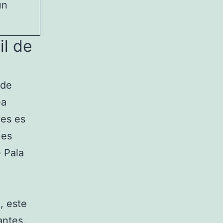
un
il de
 de
ea
nes es
 es
 Pala
, este
antes.