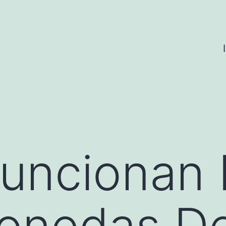
uncionan 
onedas D