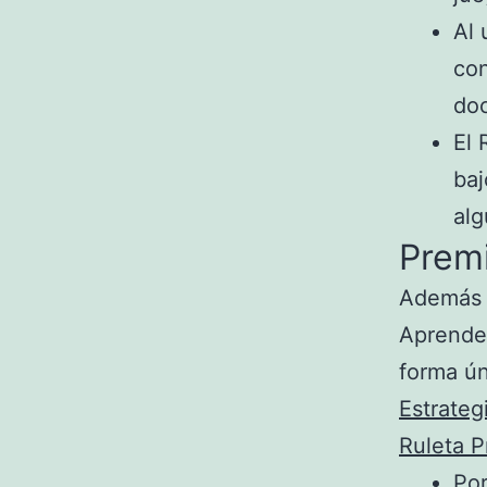
Al 
con
doc
El 
baj
alg
Prem
Además 
Aprender
forma ún
Estrateg
Ruleta P
Por