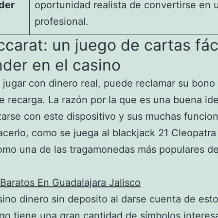
der
oportunidad realista de convertirse en 
profesional.
ccarat: un juego de cartas fác
der en el casino
 jugar con dinero real, puede reclamar su bono
e recarga. La razón por la que es una buena id
izarse con este dispositivo y sus muchas funcio
acerlo, como se juega al blackjack 21 Cleopatra
omo una de las tragamonedas más populares de
Baratos En Guadalajara Jalisco
ino dinero sin deposito al darse cuenta de esto
go tiene una gran cantidad de símbolos interes