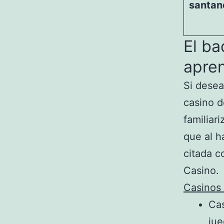
santan
El ba
apren
Si desea
casino d
familiar
que al h
citada c
Casino.
Casinos 
Cas
jue