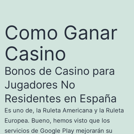
Como Ganar
Casino
Bonos de Casino para
Jugadores No
Residentes en España
Es uno de, la Ruleta Americana y la Ruleta
Europea. Bueno, hemos visto que los
servicios de Google Play mejorarán su