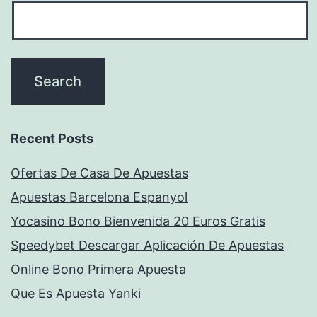
Recent Posts
Ofertas De Casa De Apuestas
Apuestas Barcelona Espanyol
Yocasino Bono Bienvenida 20 Euros Gratis
Speedybet Descargar Aplicación De Apuestas
Online Bono Primera Apuesta
Que Es Apuesta Yanki