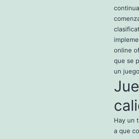
continua
comenzar
clasific
implemen
online o
que se p
un juego
Jue
cal
Hay un t
a que co