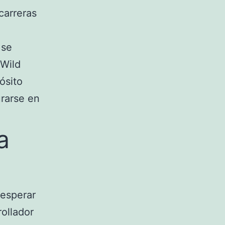
carreras
 se
 Wild
ósito
urarse en
a
 esperar
ollador