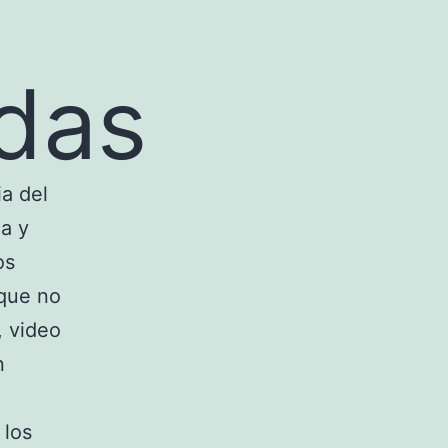
das
ia del
a y
os
 que no
, video
n
 los