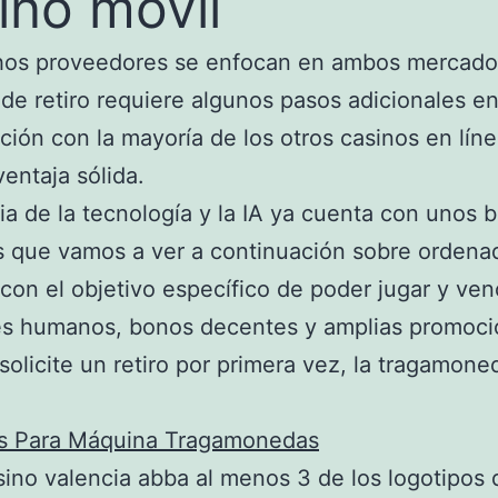
ino móvil
os proveedores se enfocan en ambos mercados
de retiro requiere algunos pasos adicionales e
ión con la mayoría de los otros casinos en líne
entaja sólida.
ria de la tecnología y la IA ya cuenta con unos
 que vamos a ver a continuación sobre ordena
con el objetivo específico de poder jugar y ven
es humanos, bonos decentes y amplias promoci
olicite un retiro por primera vez, la tragamone
s Para Máquina Tragamonedas
ino valencia abba al menos 3 de los logotipos 