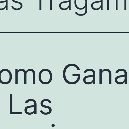
omo Gana
l Las