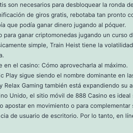
tis son necesarios para desbloquear la ronda d
ificación de giros gratis, rebotaba tan pronto 
ía que podía ganar dinero jugando al póquer.
 para ganar criptomonedas jugando un curso d
icamente simple, Train Heist tiene la volatilida
a.
e en el casino: Cómo aprovecharla al máximo.
c Play sigue siendo el nombre dominante en la
 y Relax Gaming también está expandiendo su 
ino Unido, el sitio móvil de 888 Casino es ideal 
o apostar en movimiento o para complementar 
cia de usuario de escritorio. Por lo tanto, en lín