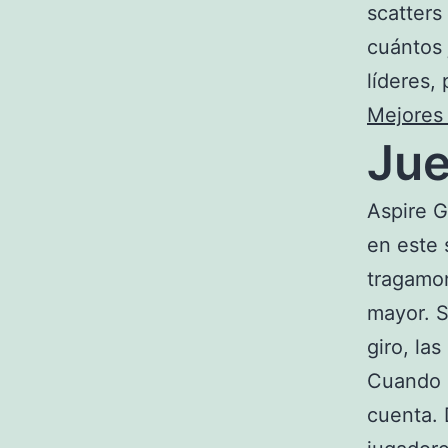
scatters
cuántos 
líderes,
Mejores
Jue
Aspire G
en este 
tragamon
mayor. S
giro, la
Cuando s
cuenta. 