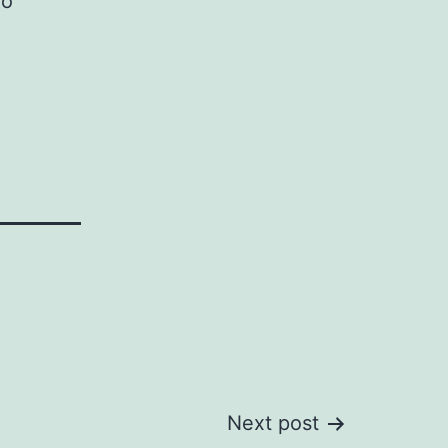
yo
Next post