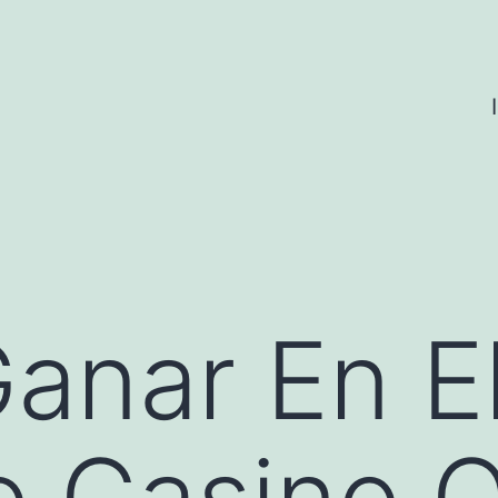
anar En E
o Casino O