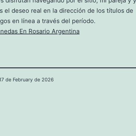
s disfrutan navegando por el sitio, mi pareja y 
 el deseo real en la dirección de los títulos de
gos en línea a través del período.
nedas En Rosario Argentina
17 de February de 2026