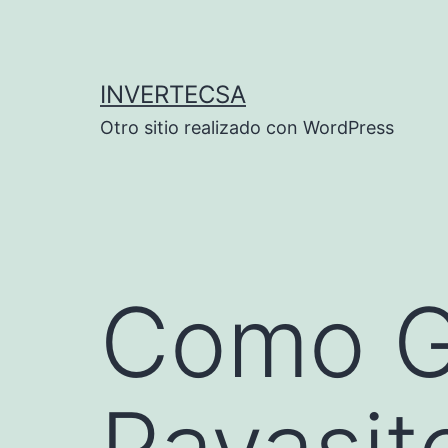
Skip
to
content
INVERTECSA
Otro sitio realizado con WordPress
Como G
Payasit