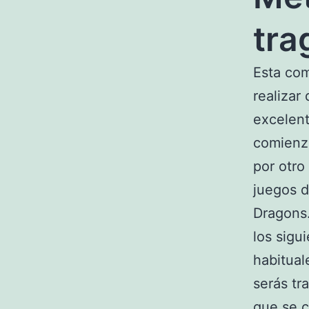
tra
Esta com
realizar
excelent
comienza
por otro 
juegos d
Dragons.
los sigu
habitual
serás tr
que se c