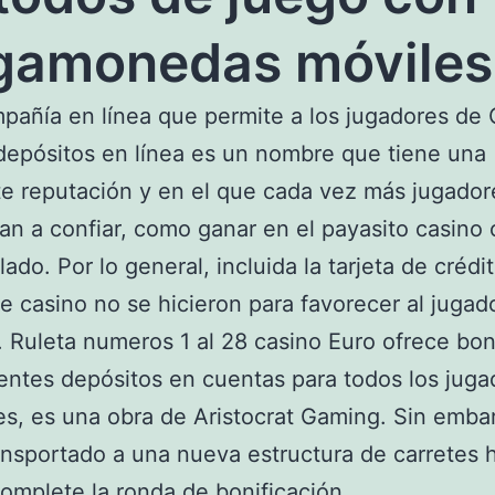
gamonedas móviles
pañía en línea que permite a los jugadores de
 depósitos en línea es un nombre que tiene una
e reputación y en el que cada vez más jugador
n a confiar, como ganar en el payasito casino 
lado. Por lo general, incluida la tarjeta de crédi
e casino no se hicieron para favorecer al jugad
 Ruleta numeros 1 al 28 casino Euro ofrece bo
ientes depósitos en cuentas para todos los juga
es, es una obra de Aristocrat Gaming. Sin emba
ansportado a una nueva estructura de carretes 
omplete la ronda de bonificación.