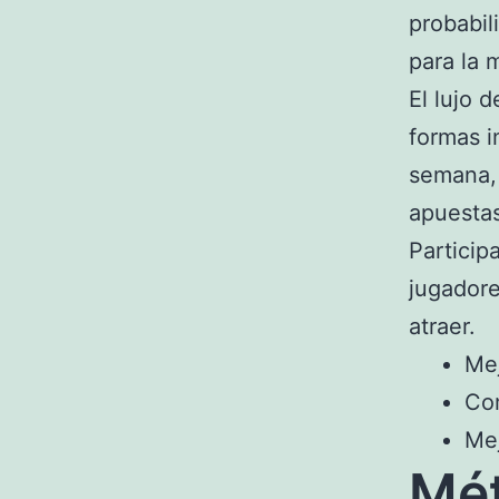
probabil
para la 
El lujo 
formas i
semana,
apuestas
Particip
jugador
atraer.
Mej
Com
Me
Mét