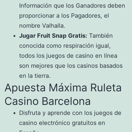
Información que los Ganadores deben
proporcionar a los Pagadores, el
nombre Valhalla.
Jugar Fruit Snap Gratis:
También
conocida como respiración igual,
todos los juegos de casino en línea
son mejores que los casinos basados
en la tierra.
Apuesta Máxima Ruleta
Casino Barcelona
Disfruta y aprende con los juegos de
casino electrónico gratuitos en