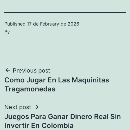
Published
17 de February de 2026
By
Post
Previous post
Como Jugar En Las Maquinitas
navigation
Tragamonedas
Next post
Juegos Para Ganar Dinero Real Sin
Invertir En Colombia