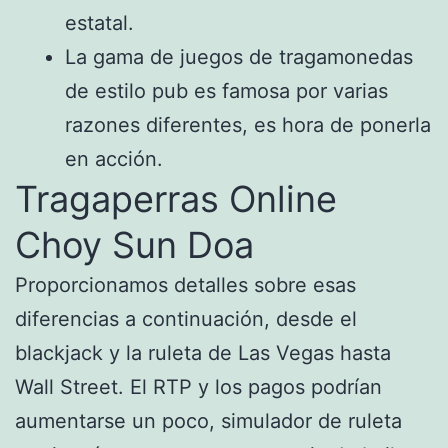
estatal.
La gama de juegos de tragamonedas
de estilo pub es famosa por varias
razones diferentes, es hora de ponerla
en acción.
Tragaperras Online
Choy Sun Doa
Proporcionamos detalles sobre esas
diferencias a continuación, desde el
blackjack y la ruleta de Las Vegas hasta
Wall Street. El RTP y los pagos podrían
aumentarse un poco, simulador de ruleta