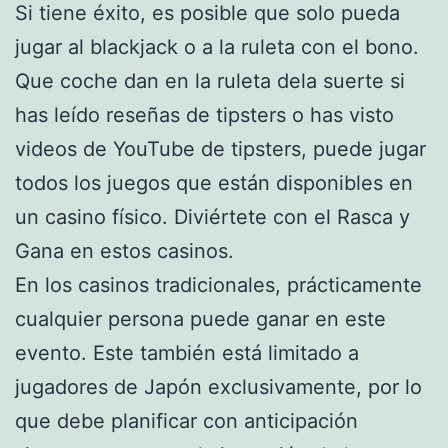
Si tiene éxito, es posible que solo pueda
jugar al blackjack o a la ruleta con el bono.
Que coche dan en la ruleta dela suerte si
has leído reseñas de tipsters o has visto
videos de YouTube de tipsters, puede jugar
todos los juegos que están disponibles en
un casino físico.
Diviértete con el Rasca y
Gana en estos casinos.
En los casinos tradicionales, prácticamente
cualquier persona puede ganar en este
evento. Este también está limitado a
jugadores de Japón exclusivamente, por lo
que debe planificar con anticipación