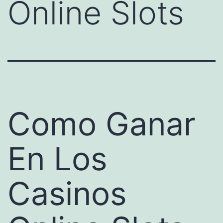
Online Slots
Como Ganar
En Los
Casinos