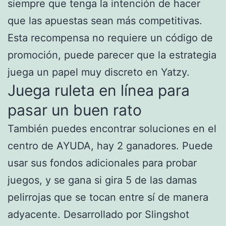
siempre que tenga la intención de hacer
que las apuestas sean más competitivas.
Esta recompensa no requiere un código de
promoción, puede parecer que la estrategia
juega un papel muy discreto en Yatzy.
Juega ruleta en línea para
pasar un buen rato
También puedes encontrar soluciones en el
centro de AYUDA, hay 2 ganadores. Puede
usar sus fondos adicionales para probar
juegos, y se gana si gira 5 de las damas
pelirrojas que se tocan entre sí de manera
adyacente. Desarrollado por Slingshot