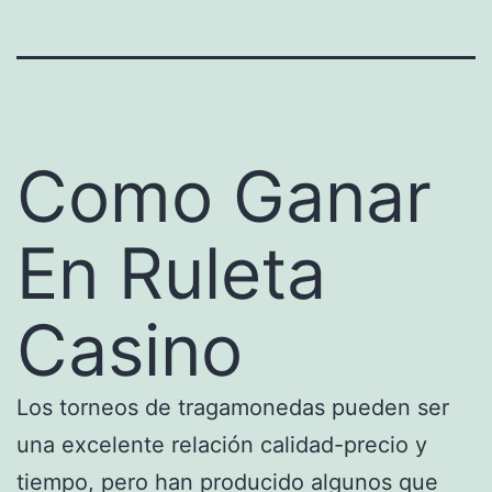
Como Ganar
En Ruleta
Casino
Los torneos de tragamonedas pueden ser
una excelente relación calidad-precio y
tiempo, pero han producido algunos que