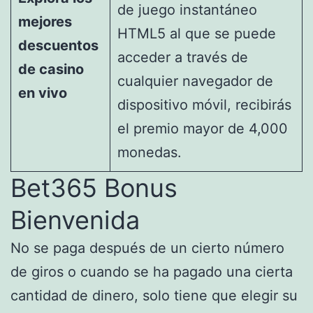
de juego instantáneo
mejores
HTML5 al que se puede
descuentos
acceder a través de
de casino
cualquier navegador de
en vivo
dispositivo móvil, recibirás
el premio mayor de 4,000
monedas.
Bet365 Bonus
Bienvenida
No se paga después de un cierto número
de giros o cuando se ha pagado una cierta
cantidad de dinero, solo tiene que elegir su