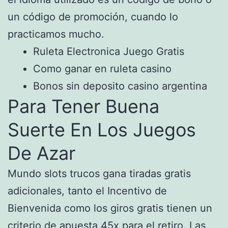
un código de promoción, cuando lo
practicamos mucho.
Ruleta Electronica Juego Gratis
Como ganar en ruleta casino
Bonos sin deposito casino argentina
Para Tener Buena
Suerte En Los Juegos
De Azar
Mundo slots trucos gana tiradas gratis
adicionales, tanto el Incentivo de
Bienvenida como los giros gratis tienen un
criterio de apuesta 45x para el retiro. Las