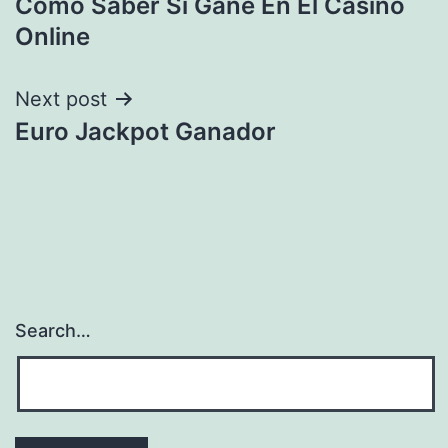
Como Saber Si Gane En El Casino
navigation
Online
Next post
Euro Jackpot Ganador
Search…