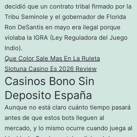
decidió que un contrato tribal firmado por la
Tribu Seminole y el gobernador de Florida
Ron DeSantis en mayo era ilegal porque
violaba la IGRA (Ley Reguladora del Juego
Indio).
Que Color Sale Mas En La Ruleta
Slotuna Casino Es 2026 Review
Casinos Bono Sin
Deposito España
Aunque no está claro cuánto tiempo pasará
antes de que estos bots lleguen al
mercado, y lo mismo ocurre cuando juega al