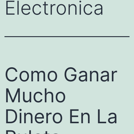
Electronica
Como Ganar
Mucho
Dinero En La