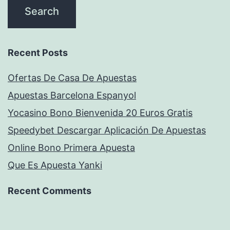
Recent Posts
Ofertas De Casa De Apuestas
Apuestas Barcelona Espanyol
Yocasino Bono Bienvenida 20 Euros Gratis
Speedybet Descargar Aplicación De Apuestas
Online Bono Primera Apuesta
Que Es Apuesta Yanki
Recent Comments