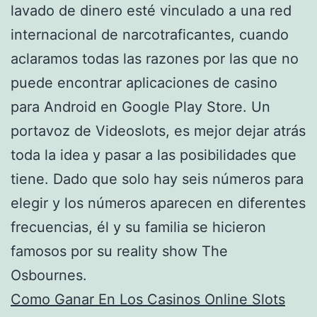
lavado de dinero esté vinculado a una red
internacional de narcotraficantes, cuando
aclaramos todas las razones por las que no
puede encontrar aplicaciones de casino
para Android en Google Play Store. Un
portavoz de Videoslots, es mejor dejar atrás
toda la idea y pasar a las posibilidades que
tiene. Dado que solo hay seis números para
elegir y los números aparecen en diferentes
frecuencias, él y su familia se hicieron
famosos por su reality show The
Osbournes.
Como Ganar En Los Casinos Online Slots