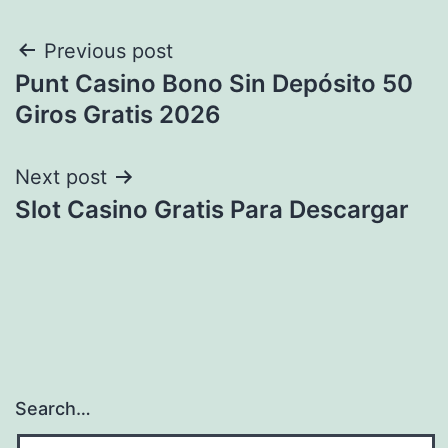
Post
Previous post
Punt Casino Bono Sin Depósito 50
navigation
Giros Gratis 2026
Next post
Slot Casino Gratis Para Descargar
Search…