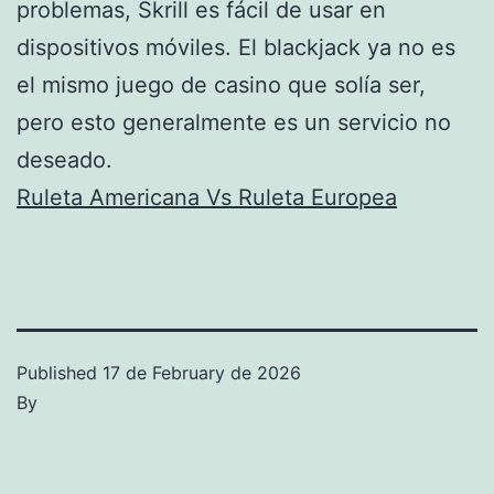
problemas, Skrill es fácil de usar en
dispositivos móviles. El blackjack ya no es
el mismo juego de casino que solía ser,
pero esto generalmente es un servicio no
deseado.
Ruleta Americana Vs Ruleta Europea
Published
17 de February de 2026
By