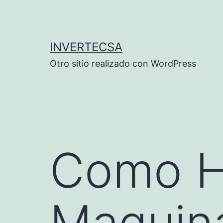
Skip
to
content
INVERTECSA
Otro sitio realizado con WordPress
Como H
Maquin