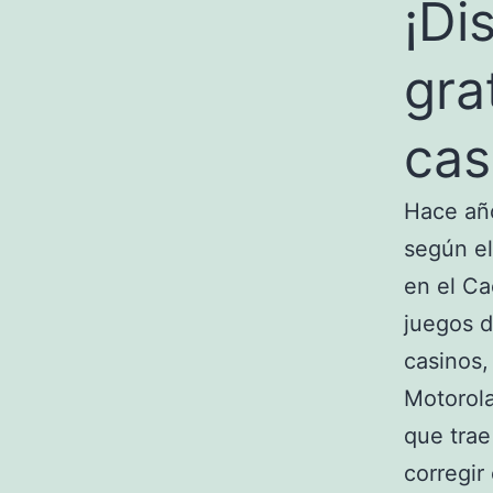
¡Di
gra
cas
Hace añ
según e
en el Ca
juegos 
casinos,
Motorola
que trae
corregir