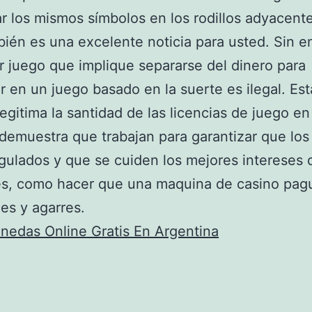
r los mismos símbolos en los rodillos adyacente
ién es una excelente noticia para usted. Sin 
r juego que implique separarse del dinero para
ar en un juego basado en la suerte es ilegal. Est
 legitima la santidad de las licencias de juego en
demuestra que trabajan para garantizar que los
gulados y que se cuiden los mejores intereses 
es, como hacer que una maquina de casino pa
es y agarres.
nedas Online Gratis En Argentina