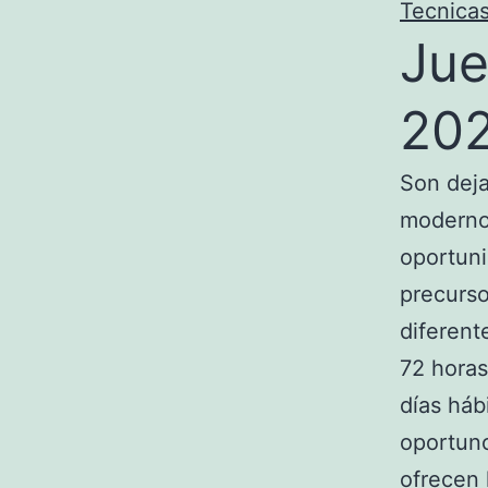
Tecnicas
Jue
20
Son dej
modernos
oportuni
precurso
diferent
72 horas
días háb
oportuno
ofrecen 