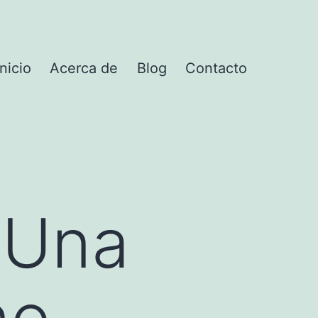
Inicio
Acerca de
Blog
Contacto
 Una
no