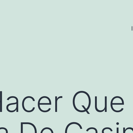
acer Que
a De Casi