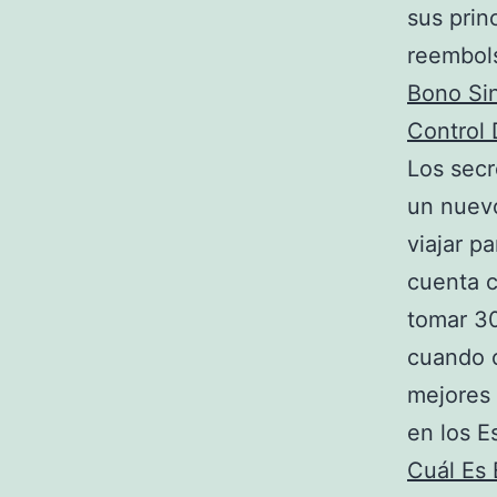
sus prin
reembols
Bono Si
Control 
Los secr
un nuev
viajar p
cuenta 
tomar 30
cuando o
mejores 
en los E
Cuál Es 