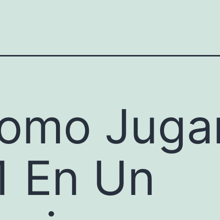
omo Juga
1 En Un