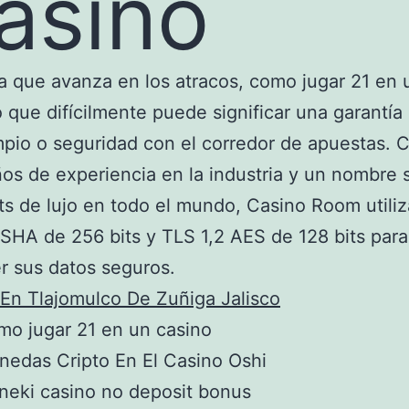
asino
 que avanza en los atracos, como jugar 21 en 
o que difícilmente puede significar una garantía
mpio o seguridad con el corredor de apuestas.
os de experiencia en la industria y un nombre 
ts de lujo en todo el mundo, Casino Room utiliz
 SHA de 256 bits y TLS 1,2 AES de 128 bits para
 sus datos seguros.
En Tlajomulco De Zuñiga Jalisco
o jugar 21 en un casino
edas Cripto En El Casino Oshi
eki casino no deposit bonus