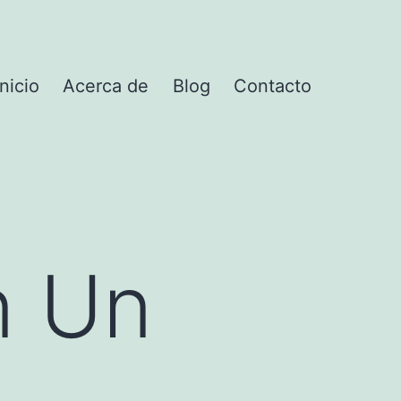
Inicio
Acerca de
Blog
Contacto
n Un