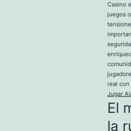
Casino e
juegos o
tensione
importan
segurida
enriquec
comunida
jugadore
real con
Jugar Al
El 
la 