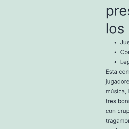
pre
los
Ju
Com
Leg
Esta com
jugadore
música, 
tres bon
con cru
tragamon