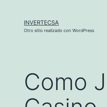
Skip
to
content
INVERTECSA
Otro sitio realizado con WordPress
Como J
Casino