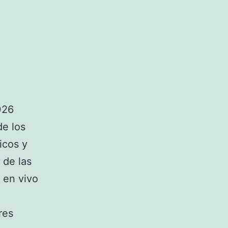
n
026
de los
icos y
 de las
o en vivo
res