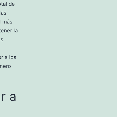
tal de
las
l más
tener la
es
r a los
inero
r a