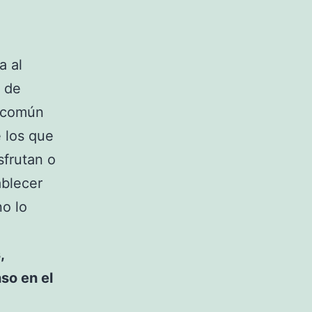
a al
a de
o común
e los que
sfrutan o
ablecer
no lo
,
so en el