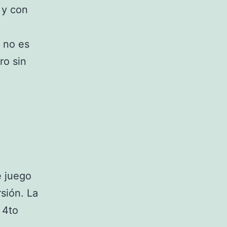
 y con
, no es
ro sin
e juego
sión. La
 4to